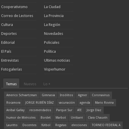
Cooperativismo
La Ciudad
Correo de Lectores
La Provincia
Cultura
La Región
Deportes
Novedades
Editorial
Policiales
El País
Política
Entrevistas
Ultimas noticias
Fotogalerías
Visperhumor
Temas
Nuevos
Lo +
Americo Schvartzman
Gimnasia
Insólitos
Agmer
Coronavirus
Rocamora
JORGE RUBÉN DÍAZ
vacunación
agenda
Mario Rovina
Aníbal Gallay
recomendados
Parque Sur
ATE
Jorge Díaz
humor de Miércoles
Bordet
Marbot
Urribarri
Clara Chauvín
Lauritto
Docentes
fútbol
Regatas
elecciones
TORNEO FEDERAL A