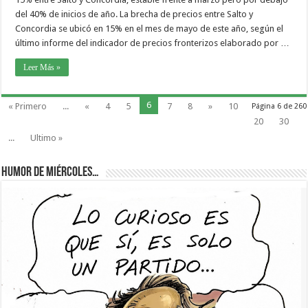
del 40% de inicios de año. La brecha de precios entre Salto y
Concordia se ubicó en 15% en el mes de mayo de este año, según el
último informe del indicador de precios fronterizos elaborado por …
Leer Más »
6
« Primero
...
«
4
5
7
8
»
10
Página 6 de 260
20
30
...
Ultimo »
Humor de Miércoles…