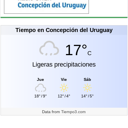
Tiempo en Concepción del Uruguay
17°
C
Ligeras precipitaciones
Jue
Vie
Sáb
18°
/
9°
12°
/
4°
14°
/
5°
Data from
Tiempo3.com