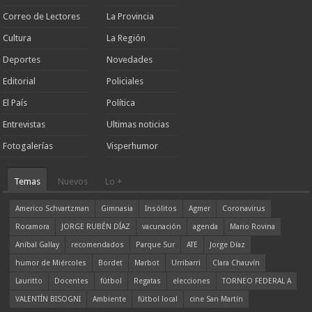
Correo de Lectores
La Provincia
Cultura
La Región
Deportes
Novedades
Editorial
Policiales
El País
Política
Entrevistas
Ultimas noticias
Fotogalerías
Visperhumor
Temas
Nuevos
Lo +
Americo Schvartzman
Gimnasia
Insólitos
Agmer
Coronavirus
Rocamora
JORGE RUBÉN DÍAZ
vacunación
agenda
Mario Rovina
Aníbal Gallay
recomendados
Parque Sur
ATE
Jorge Díaz
humor de Miércoles
Bordet
Marbot
Urribarri
Clara Chauvín
Lauritto
Docentes
fútbol
Regatas
elecciones
TORNEO FEDERAL A
VALENTÍN BISOGNI
Ambiente
fútbol local
cine San Martín