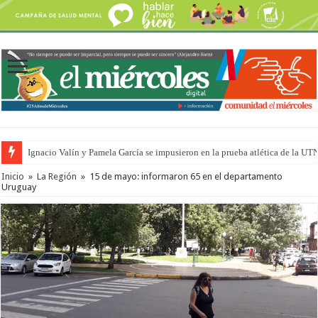
Ignacio Valín y Pamela García se impusieron en la prueba atlética de la UT
Traigo el litoral en mi canción: 100 años de Aníbal Sampayo
Inicio
»
La Región
»
15 de mayo: informaron 65 en el departamento
Uruguay