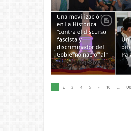
Una movilización
en La Histórica
“contra el discurso
fascista y
Un 
discriminador del
dif
Gobierno nacional"
Pal
1
2
3
4
5
»
10
...
Ul