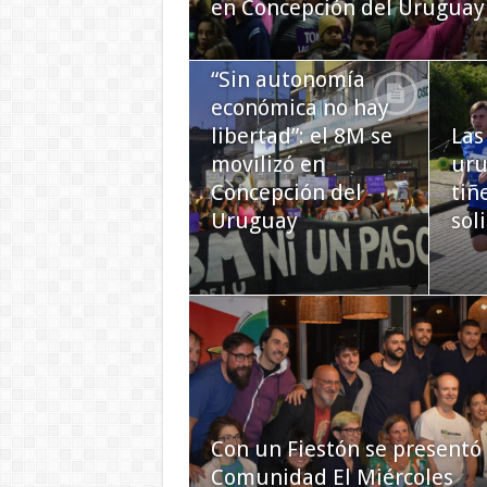
en Concepción del Uruguay
“Sin autonomía
económica no hay
libertad”: el 8M se
Las
movilizó en
uru
Concepción del
tiñ
Uruguay
sol
Con un Fiestón se presentó 
Comunidad El Miércoles