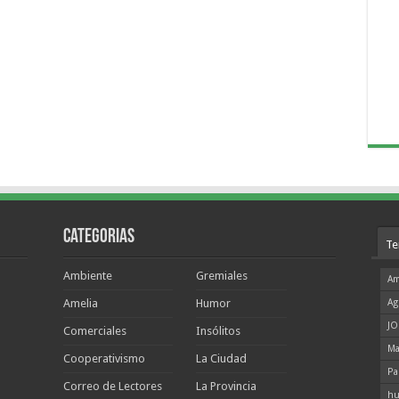
Categorias
Te
Ambiente
Gremiales
Am
Amelia
Humor
Ag
JO
Comerciales
Insólitos
Ma
Cooperativismo
La Ciudad
Pa
Correo de Lectores
La Provincia
hu