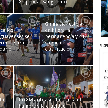
Golpe más sangriento
Gimnasia festeja
 calles
en hilera la
guayenses se
permanencia y su
eron de azul
sueño de
Ausp
idario
clasificación
la
Un 8M antifascista contra el
hambre y la crueldad