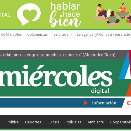
 de Miércoles
Columnistas
Servicios
La agenda ¿A dónde ir? para este 
a
Política
Deportes
Cultura
Policiales
Ambiente
Cooperativ