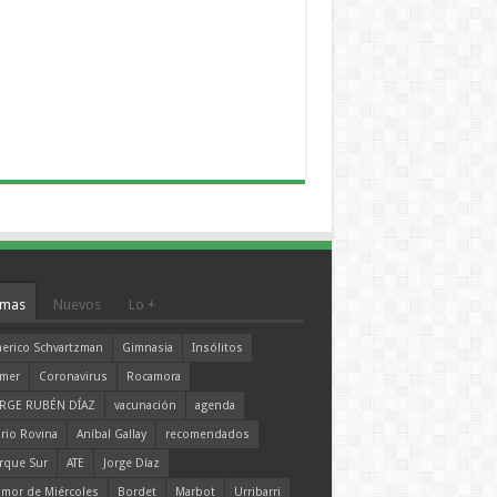
mas
Nuevos
Lo +
erico Schvartzman
Gimnasia
Insólitos
mer
Coronavirus
Rocamora
RGE RUBÉN DÍAZ
vacunación
agenda
rio Rovina
Aníbal Gallay
recomendados
rque Sur
ATE
Jorge Díaz
mor de Miércoles
Bordet
Marbot
Urribarri