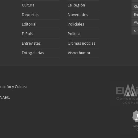
Cultura
La Región
Cl
Deportes
Novedades
Re
VA
Editorial
Policiales
ci
El País
Política
Entrevistas
Ultimas noticias
Fotogalerías
Visperhumor
cación y Cultura
INAES.