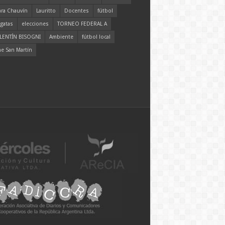
ara Chauvín
Lauritto
Docentes
fútbol
gatas
elecciones
TORNEO FEDERAL A
LENTÍN BISOGNI
Ambiente
fútbol local
ne San Martín