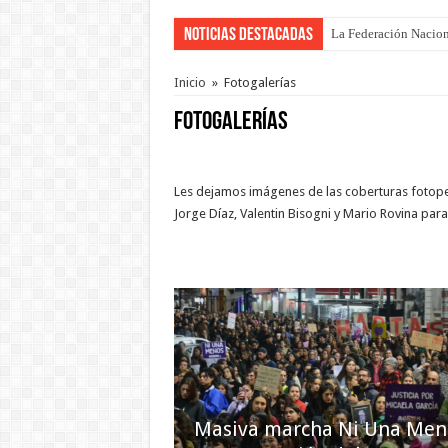
Noticias Destacadas
La Federación Nacion
Con cambios a último
Inicio
»
Fotogalerías
Fotogalerías
Les dejamos imágenes de las coberturas fotoper
Jorge Díaz, Valentin Bisogni y Mario Rovina par
Masiva marcha Ni Una Men