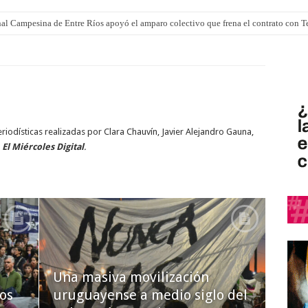
al Campesina de Entre Ríos apoyó el amparo colectivo que frena el contrato con 
 momento, aprobaron la ley de propiedad privada
iodísticas realizadas por Clara Chauvín, Javier Alejandro Gauna,
a
El Miércoles Digital
.
Una masiva movilización
os
uruguayense a medio siglo del