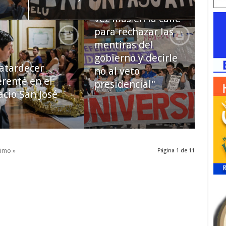
"Hoy estamos una
vez más en la calle
para rechazar las
mentiras del
gobierno y decirle
atardecer
no al veto
erente en el
presidencial"
acio San José
timo »
Página 1 de 11