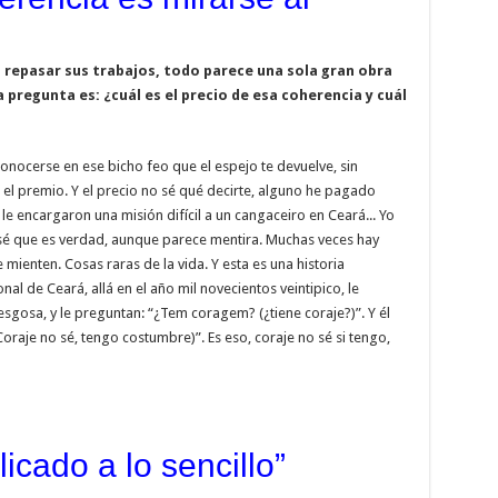
l repasar sus trabajos, todo parece una sola gran obra
a pregunta es: ¿cuál es el precio de esa coherencia y cuál
conocerse en ese bicho feo que el espejo te devuelve, sin
 el premio. Y el precio no sé qué decirte, alguno he pagado
e encargaron una misión difícil a un cangaceiro en Ceará... Yo
 sé que es verdad, aunque parece mentira. Muchas veces hay
mienten. Cosas raras de la vida. Y esta es una historia
l de Ceará, allá en el año mil novecientos veintipico, le
gosa, y le preguntan: “¿Tem coragem? (¿tiene coraje?)”. Y él
raje no sé, tengo costumbre)”. Es eso, coraje no sé si tengo,
icado a lo sencillo”