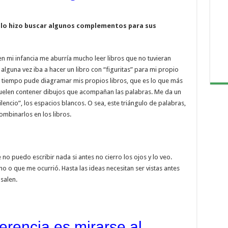
ca lo hizo buscar algunos complementos para sus
e en mi infancia me aburría mucho leer libros que no tuvieran
e alguna vez iba a hacer un libro con “figuritas” para mi propio
n tiempo pude diagramar mis propios libros, que es lo que más
uelen contener dibujos que acompañan las palabras. Me da un
lencio”, los espacios blancos. O sea, este triángulo de palabras,
ombinarlos en los libros.
no puedo escribir nada si antes no cierro los ojos y lo veo.
ho o que me ocurrió. Hasta las ideas necesitan ser vistas antes
salen.
erencia es mirarse al