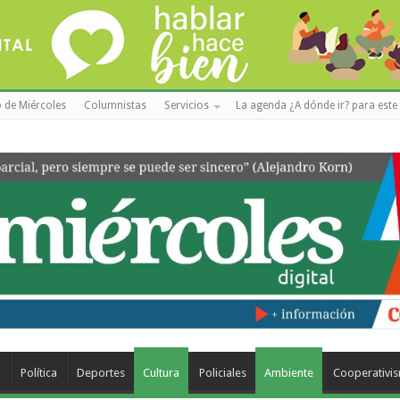
 de Miércoles
Columnistas
Servicios
La agenda ¿A dónde ir? para este 
a
Política
Deportes
Cultura
Policiales
Ambiente
Cooperativi