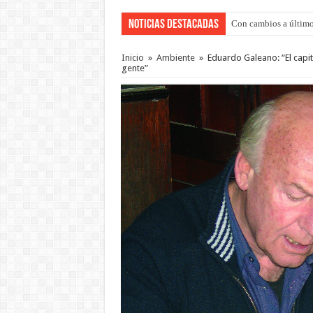
Noticias Destacadas
Con cambios a último
Adopción en Entre Río
Inicio
»
Ambiente
»
Eduardo Galeano: “El capit
gente”