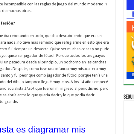
hace incompatible con las reglas de juego del mundo moderno. Y
s de muchas otras.
ofesión?
ue iba rebotando en todo, que iba descubriendo que era un
r para nada, no tuve más remedio que refugiarme en esto que era
esto fui siempre un desastre. Quise ser muchas cosas y no pude
ayo, quise ser jugador de fútbol. Porque todos los uruguayos
ui un patadura desde el principio, un bochorno en las canchas
ugador. Después, como tuve una infancia muy mística -era muy
r santo y fui peor que como jugador de fútbol porque tenía una
 lado del dibujo tampoco llegué muy lejos. A los 14 años empecé
ario socialista
El Sol
, que fueron mi ingreso al periodismo, pero
 se abría entre lo que quería decir y lo que podía decir
Segui
do grande.
sta es diagramar mis