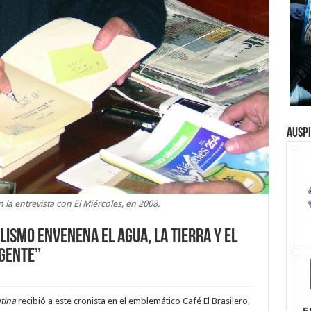
Ausp
la entrevista con El Miércoles, en 2008.
lismo envenena el agua, la tierra y el
 gente”
atina
recibió a este cronista en el emblemático Café El Brasilero,