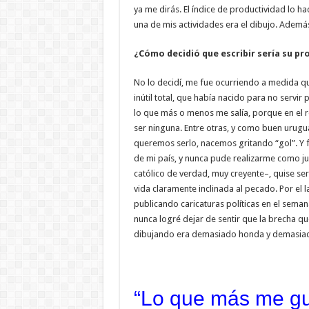
ya me dirás. El índice de productividad lo 
una de mis actividades era el dibujo. Ademá
¿Cómo decidió que escribir sería su pr
No lo decidí, me fue ocurriendo a medida q
inútil total, que había nacido para no servi
lo que más o menos me salía, porque en el r
ser ninguna. Entre otras, y como buen urugu
queremos serlo, nacemos gritando “gol”. Y f
de mi país, y nunca pude realizarme como j
católico de verdad, muy creyente–, quise se
vida claramente inclinada al pecado. Por el
publicando caricaturas políticas en el seman
nunca logré dejar de sentir que la brecha que
dibujando era demasiado honda y demasia
“Lo que más me gu