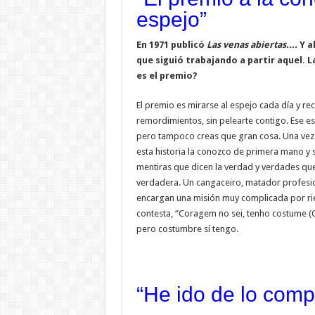
espejo”
En 1971 publicó
Las venas abiertas....
Y a
que siguió trabajando a partir aquel. L
es el premio?
El premio es mirarse al espejo cada día y re
remordimientos, sin pelearte contigo. Ese es
pero tampoco creas que gran cosa. Una vez l
esta historia la conozco de primera mano y
mentiras que dicen la verdad y verdades que 
verdadera. Un cangaceiro, matador profesiona
encargan una misión muy complicada por ries
contesta, “Coragem no sei, tenho costume (Co
pero costumbre sí tengo.
“He ido de lo compl