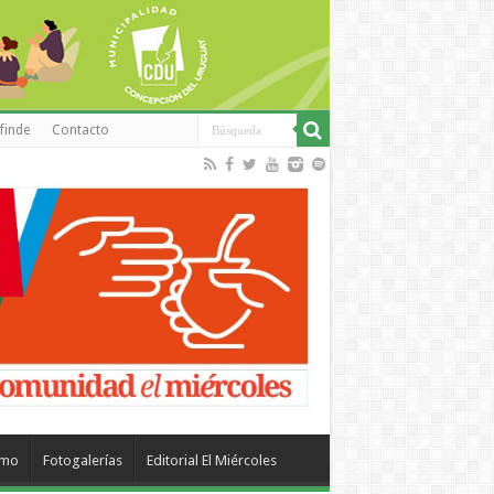
finde
Contacto
smo
Fotogalerías
Editorial El Miércoles