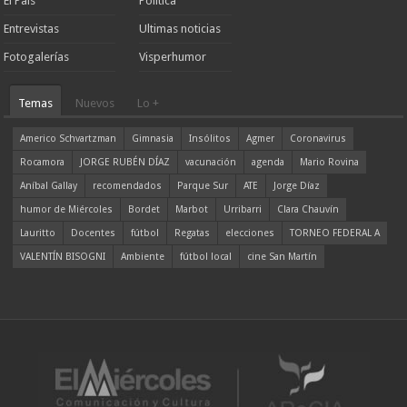
El País
Política
Entrevistas
Ultimas noticias
Fotogalerías
Visperhumor
Temas
Nuevos
Lo +
Americo Schvartzman
Gimnasia
Insólitos
Agmer
Coronavirus
Rocamora
JORGE RUBÉN DÍAZ
vacunación
agenda
Mario Rovina
Aníbal Gallay
recomendados
Parque Sur
ATE
Jorge Díaz
humor de Miércoles
Bordet
Marbot
Urribarri
Clara Chauvín
Lauritto
Docentes
fútbol
Regatas
elecciones
TORNEO FEDERAL A
VALENTÍN BISOGNI
Ambiente
fútbol local
cine San Martín