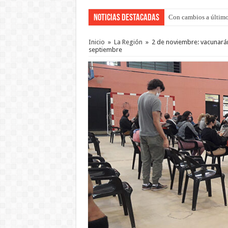
Noticias Destacadas
Con cambios a último
Del viernes 7 al domi
Inicio
»
La Región
»
2 de noviembre: vacunarán 
septiembre