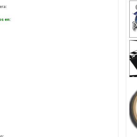
era:
os en:
en: