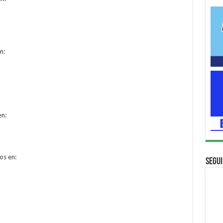
n:
en:
os en:
Segui