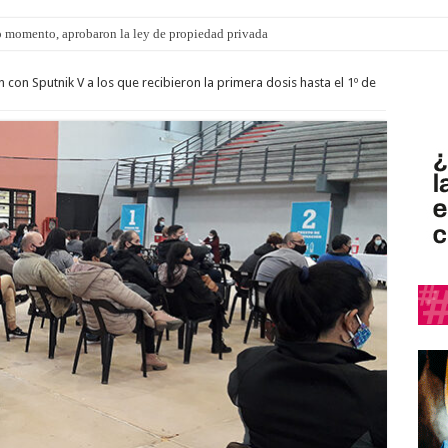
 momento, aprobaron la ley de propiedad privada
ngo 9 de agosto: la agenda ¿A dónde ir? para este finde
con Sputnik V a los que recibieron la primera dosis hasta el 1º de