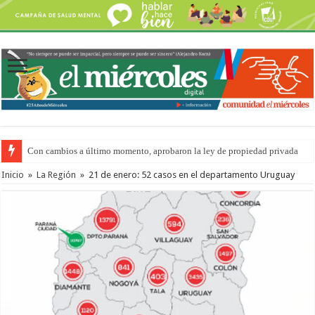
Con cambios a último momento, aprobaron la ley de propiedad privada
Adopción en Entre Ríos: el 35% de los 90 niños, niñas y adolescentes que 
Inicio
»
La Región
»
21 de enero: 52 casos en el departamento Uruguay