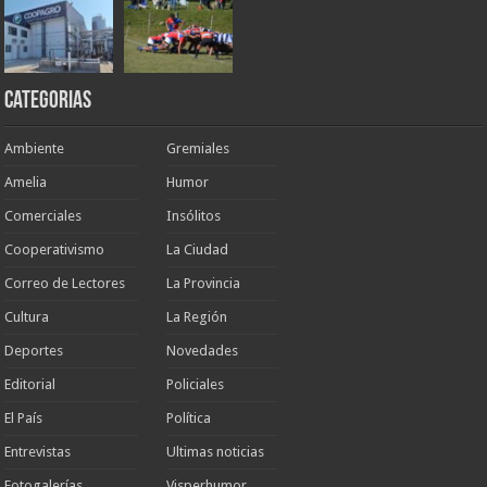
Categorias
Ambiente
Gremiales
Amelia
Humor
Comerciales
Insólitos
Cooperativismo
La Ciudad
Correo de Lectores
La Provincia
Cultura
La Región
Deportes
Novedades
Editorial
Policiales
El País
Política
Entrevistas
Ultimas noticias
Fotogalerías
Visperhumor