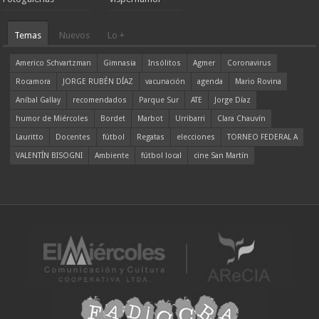
Temas
Nuevos
Lo +
Americo Schvartzman
Gimnasia
Insólitos
Agmer
Coronavirus
Rocamora
JORGE RUBÉN DÍAZ
vacunación
agenda
Mario Rovina
Aníbal Gallay
recomendados
Parque Sur
ATE
Jorge Díaz
humor de Miércoles
Bordet
Marbot
Urribarri
Clara Chauvín
Lauritto
Docentes
fútbol
Regatas
elecciones
TORNEO FEDERAL A
VALENTÍN BISOGNI
Ambiente
fútbol local
cine San Martín