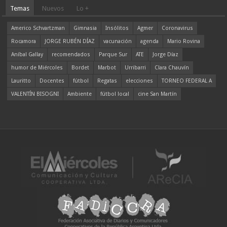
Temas
Nuevos
Lo +
Americo Schvartzman
Gimnasia
Insólitos
Agmer
Coronavirus
Rocamora
JORGE RUBÉN DÍAZ
vacunación
agenda
Mario Rovina
Aníbal Gallay
recomendados
Parque Sur
ATE
Jorge Díaz
humor de Miércoles
Bordet
Marbot
Urribarri
Clara Chauvín
Lauritto
Docentes
fútbol
Regatas
elecciones
TORNEO FEDERAL A
VALENTÍN BISOGNI
Ambiente
fútbol local
cine San Martín