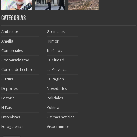
Categorias
Ambiente
Gremiales
Amelia
Humor
Comerciales
Insólitos
Cooperativismo
La Ciudad
Correo de Lectores
La Provincia
Cultura
La Región
Deportes
Novedades
Editorial
Policiales
El País
Política
Entrevistas
Ultimas noticias
Fotogalerías
Visperhumor