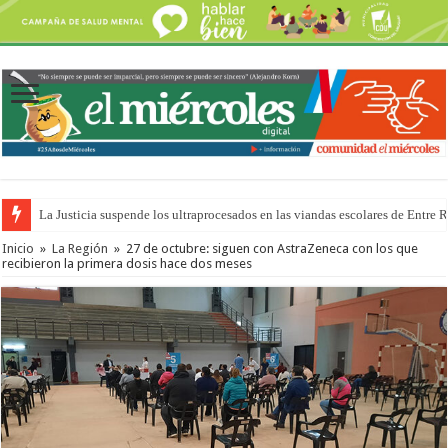
La Justicia suspende los ultraprocesados en las viandas escolares de Entre 
Se presentará la obra “La Runfla de los Macanos”
Inicio
»
La Región
»
27 de octubre: siguen con AstraZeneca con los que
recibieron la primera dosis hace dos meses