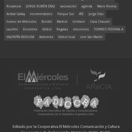
Rocamora
JORGE RUBÉN DÍAZ
vacunación
agenda
Mario Rovina
Aníbal Gallay
recomendados
Parque Sur
ATE
Jorge Díaz
humor de Miércoles
Bordet
Marbot
Urribarri
Clara Chauvín
Lauritto
Docentes
fútbol
Regatas
elecciones
TORNEO FEDERAL A
VALENTÍN BISOGNI
Ambiente
fútbol local
cine San Martín
Editado por la Cooperativa El Miércoles Comunicación y Cultura