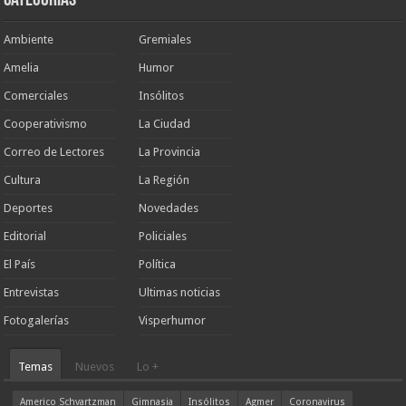
Categorias
Ambiente
Gremiales
Amelia
Humor
Comerciales
Insólitos
Cooperativismo
La Ciudad
Correo de Lectores
La Provincia
Cultura
La Región
Deportes
Novedades
Editorial
Policiales
El País
Política
Entrevistas
Ultimas noticias
Fotogalerías
Visperhumor
Temas
Nuevos
Lo +
Americo Schvartzman
Gimnasia
Insólitos
Agmer
Coronavirus