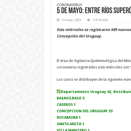
CORONAVIRUS
5 de mayo: Entre Ríos superó
5 mayo, 2021
118 Visitas
Este miércoles se registraron 589 nuevos 
Concepción del Uruguay.
El área de Vigilancia Epidemiológica del Min
coronavirus registrados este miércoles son 
Los casos se distribuyen de la siguiente man
Departamento Uruguay 42, distribui
BASAVILBASO 5
CASEROS 1
CONCEPCION DEL URUGUAY 33
ROCAMORA 1
SANTA ANITA 1
VILLA MANTERO 1