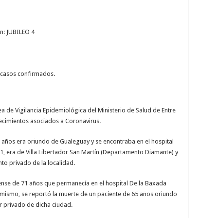
en: JUBILEO 4
s casos confirmados.
ea de Vigilancia Epidemiológica del Ministerio de Salud de Entre
llecimientos asociados a Coronavirus.
ños era oriundo de Gualeguay y se encontraba en el hospital
71, era de Villa Libertador San Martín (Departamento Diamante) y
nto privado de la localidad.
ense de 71 años que permanecía en el hospital De la Baxada
Asimismo, se reportó la muerte de un paciente de 65 años oriundo
r privado de dicha ciudad.