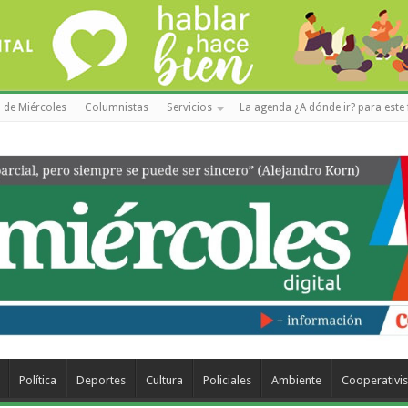
 de Miércoles
Columnistas
Servicios
La agenda ¿A dónde ir? para este 
Política
Deportes
Cultura
Policiales
Ambiente
Cooperativi