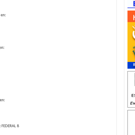
 en:
en:
en:
: FEDERAL 8