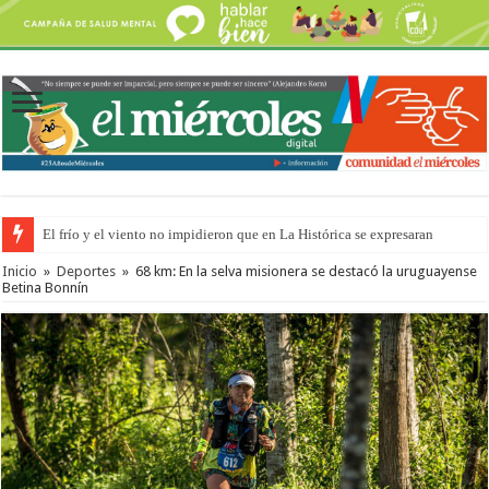
El frío y el viento no impidieron que en La Histórica se expresaran
OSER: Frigerio aseguró que mejoraron el servicio, redujeron el déficit e
Inicio
»
Deportes
»
68 km: En la selva misionera se destacó la uruguayense
Betina Bonnín