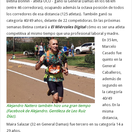
Betina Bonnin - atleta UCU - ganó la General Damas en los 68 km
(entre 46 corredoras), ocupando además la octava posición de todos
los corredores de esa distancia (125 atletas). También ganó su
categoría 40/49 años, delante de 22 competidoras. En las próximas
semanas Betina contará a
El Miércoles Digital
cómo es ser una atleta
competitiva al mismo tiempo que una profesional laboral y madre.
En 35 km,
Marcelo
Casado fue
quinto en la
General
Caballeros,
además de
segundo en
la categoría
40/49
años. En la
Alejandro Nattero también hizo una gran tiempo
(Facebook de Alejandro. Gentileza de Leo Ruiz
misma
Díaz)
.
distancia,
Maira Salazar (32 en General Damas) fue tercero en su categoría 14 a
29 años.