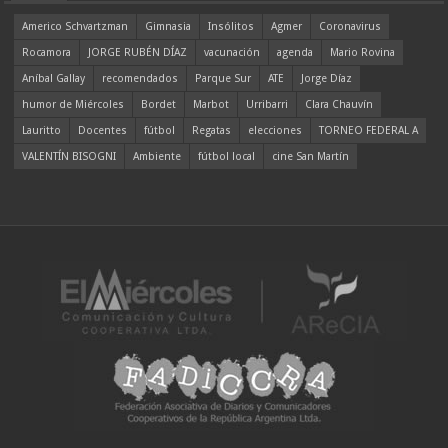
Americo Schvartzman
Gimnasia
Insólitos
Agmer
Coronavirus
Rocamora
JORGE RUBÉN DÍAZ
vacunación
agenda
Mario Rovina
Aníbal Gallay
recomendados
Parque Sur
ATE
Jorge Díaz
humor de Miércoles
Bordet
Marbot
Urribarri
Clara Chauvín
Lauritto
Docentes
fútbol
Regatas
elecciones
TORNEO FEDERAL A
VALENTÍN BISOGNI
Ambiente
fútbol local
cine San Martín