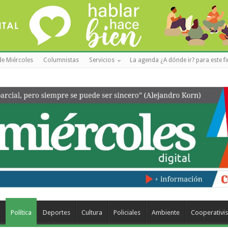
de Miércoles
Columnistas
Servicios
La agenda ¿A dónde ir? para este f
a
Política
Deportes
Cultura
Policiales
Ambiente
Cooperativi