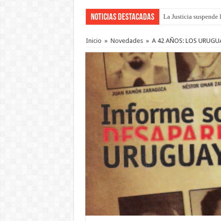
Noticias Destacadas
La Justicia suspende 
Inicio
»
Novedades
»
A 42 AÑOS: LOS URUGU