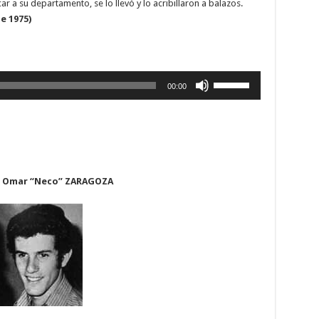
ar a su departamento, se lo llevó y lo acribillaron a balazos.
de 1975)
Utiliza
00:00
las
teclas
de
flecha
arriba/abajo
para
 Omar “Neco” ZARAGOZA
aumentar
o
disminuir
el
volumen.