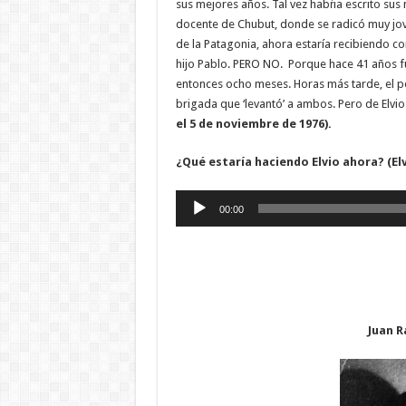
sus mejores años. Tal vez habŕia escrito su
docente de Chubut, donde se radicó muy jov
de la Patagonia, ahora estaría recibiendo co
hijo Pablo. PERO NO. Porque hace 41 años fu
entonces ocho meses. Horas más tarde, el p
brigada que ‘levantó’ a ambos. Pero de Elvio
el 5 de noviembre de 1976).
¿Qué estaría haciendo Elvio ahora? (Elv
Reproductor
00:00
de
audio
Juan 