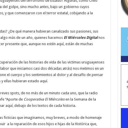
uruguayenses del terrorismo de Estado? Algunas, como Chilo
a del golpe, sino mucho antes, bajo un gobierno cuyos
s, y que comenzaron con el terror estatal, cobijando a la
das? ¿De qué manera hubieran canalizado sus pasiones, sus
ce algo más de un año, quienes hacemos
El Miércoles Digital
nos
r presente que, aunque no estén aquí, están de muchas
ecuperación de las historias de vida de las victimas uruguayenses
 labor que iniciamos casi dos décadas atrás) nos metimos en un
one el cuerpo y los sentimientos al dolor y al desafío de pensar
 y ellas hubieran estado aquí.
reves spots, de no más de un minuto cada uno, que la radio
afe “Aporte de
Cooperativa El Miércoles
en la Semana de la
 aquí, debajo de los textos de cada historia.
rias ficticias que imaginamos, muy breves, a modo de homenaje
uir a la reparación de esos hijos e hijas de la Histórica que,