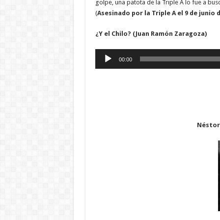
golpe, una patota de la Triple A lo fue a busc
(
Asesinado por la Triple A el 9 de junio 
¿Y el Chilo? (Juan Ramón Zaragoza)
Reproductor
00:00
de
audio
Néstor