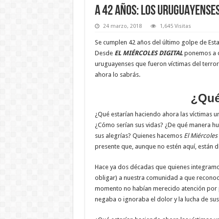
A 42 AÑOS: LOS URUGUAYENSE
24 marzo, 2018
1,645 Visitas
Se cumplen 42 años del último golpe de Esta
Desde
EL MIÉRCOLES DIGITAL
ponemos a di
uruguayenses que fueron víctimas del terrori
ahora lo sabrás.
¿Qué
¿Qué estarían haciendo ahora las víctimas 
¿Cómo serían sus vidas? ¿De qué manera hub
sus alegrías? Quienes hacemos
El Miércoles 
presente que, aunque no estén aquí, están 
Hace ya dos décadas que quienes integramos
obligar) a nuestra comunidad a que reconoci
momento no habían merecido atención por p
negaba o ignoraba el dolor y la lucha de sus