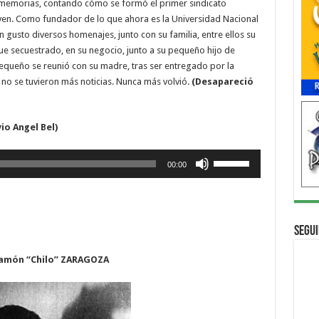
s memorias, contando cómo se formó el primer sindicato
en. Como fundador de lo que ahora es la Universidad Nacional
n gusto diversos homenajes, junto con su familia, entre ellos su
e secuestrado, en su negocio, junto a su pequeño hijo de
equeño se reunió con su madre, tras ser entregado por la
 no se tuvieron más noticias. Nunca más volvió.
(Desapareció
io Angel Bel)
Utiliza
00:00
las
teclas
de
flecha
Segui
arriba/abajo
para
Ramón “Chilo” ZARAGOZA
aumentar
o
disminuir
el