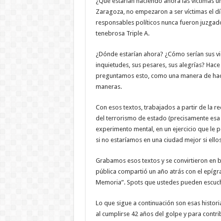
¿Qué estarían haciendo ahora las víctimas 
Zaragoza, no empezaron a ser víctimas el dí
responsables políticos nunca fueron juzgado
tenebrosa Triple A.
¿Dónde estarían ahora? ¿Cómo serían sus vi
inquietudes, sus pesares, sus alegrías? Ha
preguntamos esto, como una manera de hace
maneras.
Con esos textos, trabajados a partir de la r
del terrorismo de estado (precisamente esa
experimento mental, en un ejercicio que le p
si no estaríamos en una ciudad mejor si ellos
Grabamos esos textos y se convirtieron en b
pública compartió un año atrás con el epígr
Memoria”. Spots que ustedes pueden escuchar
Lo que sigue a continuación son esas histo
al cumplirse 42 años del golpe y para contrib