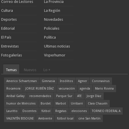
Correo de Lectores
La Provincia
Cultura
La Región
Deportes
Novedades
Editorial
Policiales
El País
Política
Entrevistas
Ultimas noticias
Fotogalerías
Visperhumor
Temas
Nuevos
Lo +
Americo Schvartzman
Gimnasia
Insólitos
Agmer
Coronavirus
Rocamora
JORGE RUBÉN DÍAZ
vacunación
agenda
Mario Rovina
Aníbal Gallay
recomendados
Parque Sur
ATE
Jorge Díaz
humor de Miércoles
Bordet
Marbot
Urribarri
Clara Chauvín
Lauritto
Docentes
fútbol
Regatas
elecciones
TORNEO FEDERAL A
VALENTÍN BISOGNI
Ambiente
fútbol local
cine San Martín