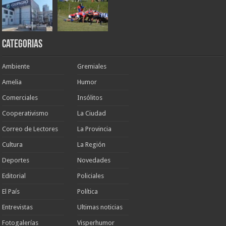
Categorias
Ambiente
Gremiales
Amelia
Humor
Comerciales
Insólitos
Cooperativismo
La Ciudad
Correo de Lectores
La Provincia
Cultura
La Región
Deportes
Novedades
Editorial
Policiales
El País
Política
Entrevistas
Ultimas noticias
Fotogalerías
Visperhumor