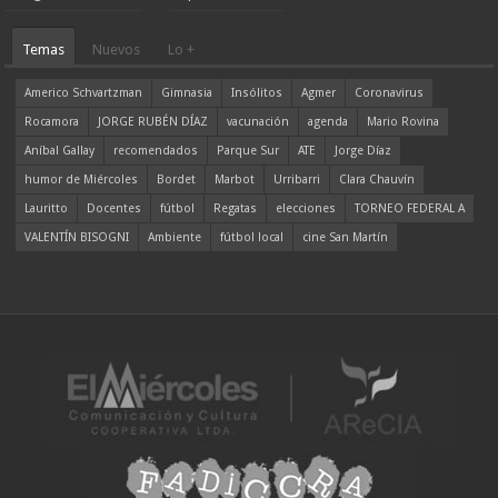
Temas
Nuevos
Lo +
Americo Schvartzman
Gimnasia
Insólitos
Agmer
Coronavirus
Rocamora
JORGE RUBÉN DÍAZ
vacunación
agenda
Mario Rovina
Aníbal Gallay
recomendados
Parque Sur
ATE
Jorge Díaz
humor de Miércoles
Bordet
Marbot
Urribarri
Clara Chauvín
Lauritto
Docentes
fútbol
Regatas
elecciones
TORNEO FEDERAL A
VALENTÍN BISOGNI
Ambiente
fútbol local
cine San Martín