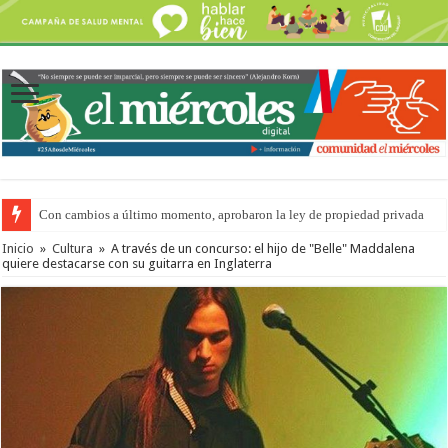
Con cambios a último momento, aprobaron la ley de propiedad privada
Adopción en Entre Ríos: el 35% de los 90 niños, niñas y adolescentes que 
Inicio
»
Cultura
»
A través de un concurso: el hijo de "Belle" Maddalena
quiere destacarse con su guitarra en Inglaterra