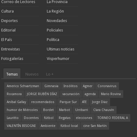
Correo de Lectores
La Provincia
Cultura
La Región
Deportes
Novedades
Editorial
Policiales
El País
Política
Entrevistas
Ultimas noticias
Fotogalerías
Visperhumor
Temas
Nuevos
Lo +
Americo Schvartzman
Gimnasia
Insólitos
Agmer
Coronavirus
Rocamora
JORGE RUBÉN DÍAZ
vacunación
agenda
Mario Rovina
Aníbal Gallay
recomendados
Parque Sur
ATE
Jorge Díaz
humor de Miércoles
Bordet
Marbot
Urribarri
Clara Chauvín
Lauritto
Docentes
fútbol
Regatas
elecciones
TORNEO FEDERAL A
VALENTÍN BISOGNI
Ambiente
fútbol local
cine San Martín