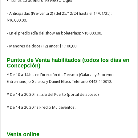
Lunes 20 de Enero: KE PERSONAJES
- Anticipadas (Pre-venta 2) (del 25/12/24 hasta el 14/01/25):
$16.000,00.
- En el predio (día del show en boleterías): $18.000,00.
- Menores de doce (12) años: $1.100,00.
Puntos de Venta habilitados (todos los días en
Concepción)
* De 10 a 14 hs. en Dirección de Turismo (Galarza y Supremo
Entrerriano; o Galarza y Daniel Elías). Teléfono 3442 440812.
* De 14 a 20:30 hs. Isla del Puerto (portal de acceso)
* De 14 a 20:30 hs.Predio Multieventos.
Venta online