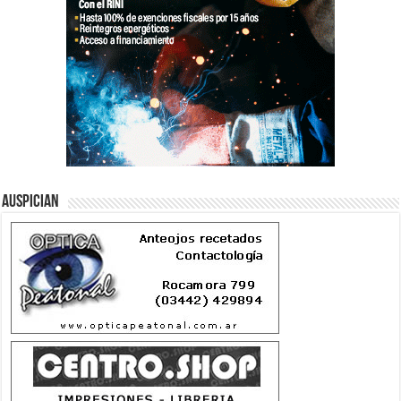
Auspician