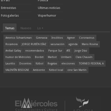
El País
Política
Entrevistas
Ultimas noticias
Fotogalerías
Visperhumor
Temas
Nuevos
Lo +
Americo Schvartzman
Gimnasia
Insólitos
Agmer
Coronavirus
Rocamora
JORGE RUBÉN DÍAZ
vacunación
agenda
Mario Rovina
Aníbal Gallay
recomendados
Parque Sur
ATE
Jorge Díaz
humor de Miércoles
Bordet
Marbot
Urribarri
Clara Chauvín
Lauritto
Docentes
fútbol
Regatas
elecciones
TORNEO FEDERAL A
VALENTÍN BISOGNI
Ambiente
fútbol local
cine San Martín