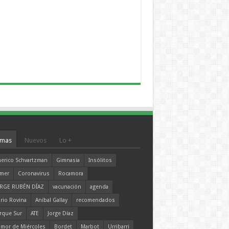
mas
Nuevos
Lo +
erico Schvartzman
Gimnasia
Insólitos
mer
Coronavirus
Rocamora
RGE RUBÉN DÍAZ
vacunación
agenda
rio Rovina
Aníbal Gallay
recomendados
rque Sur
ATE
Jorge Díaz
mor de Miércoles
Bordet
Marbot
Urribarri