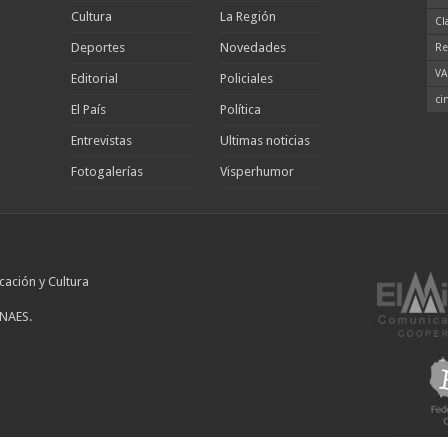
Cultura
La Región
Cl
Deportes
Novedades
Re
VA
Editorial
Policiales
ci
El País
Política
Entrevistas
Ultimas noticias
Fotogalerías
Visperhumor
cación y Cultura
INAES.