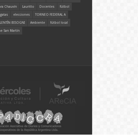
ara Chauvín
Lauritto
Docentes
fútbol
gatas
elecciones
TORNEO FEDERAL A
LENTÍN BISOGNI
Ambiente
fútbol local
ne San Martín