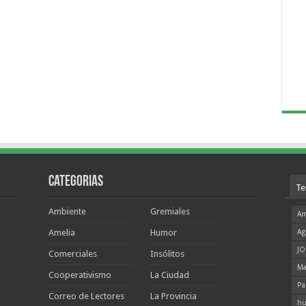
Categorias
Te
Ambiente
Gremiales
Am
Amelia
Humor
Ag
JO
Comerciales
Insólitos
Ma
Cooperativismo
La Ciudad
Pa
Correo de Lectores
La Provincia
hu