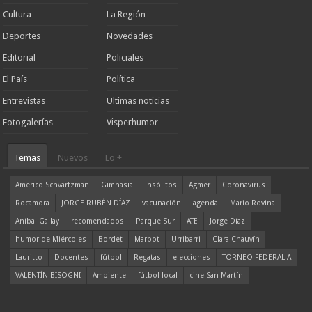
Cultura
La Región
Deportes
Novedades
Editorial
Policiales
El País
Política
Entrevistas
Ultimas noticias
Fotogalerías
Visperhumor
Temas
Nuevos
Lo +
Americo Schvartzman
Gimnasia
Insólitos
Agmer
Coronavirus
Rocamora
JORGE RUBÉN DÍAZ
vacunación
agenda
Mario Rovina
Aníbal Gallay
recomendados
Parque Sur
ATE
Jorge Díaz
humor de Miércoles
Bordet
Marbot
Urribarri
Clara Chauvín
Lauritto
Docentes
fútbol
Regatas
elecciones
TORNEO FEDERAL A
VALENTÍN BISOGNI
Ambiente
fútbol local
cine San Martín