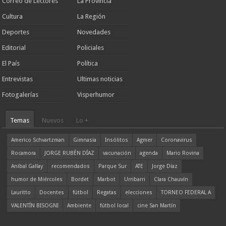
Correo de Lectores
La Provincia
Cultura
La Región
Deportes
Novedades
Editorial
Policiales
El País
Política
Entrevistas
Ultimas noticias
Fotogalerías
Visperhumor
Temas
Nuevos
Lo +
Americo Schvartzman
Gimnasia
Insólitos
Agmer
Coronavirus
Rocamora
JORGE RUBÉN DÍAZ
vacunación
agenda
Mario Rovina
Aníbal Gallay
recomendados
Parque Sur
ATE
Jorge Díaz
humor de Miércoles
Bordet
Marbot
Urribarri
Clara Chauvín
Lauritto
Docentes
fútbol
Regatas
elecciones
TORNEO FEDERAL A
VALENTÍN BISOGNI
Ambiente
fútbol local
cine San Martín