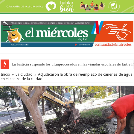
La Justicia suspende los ultraprocesados en las viandas escolares de Entre 
Se presentará la obra “La Runfla de los Macanos”
Inicio
»
La Ciudad
»
Adjudicaron la obra de reemplazo de cañerías de agua
en el centro de la ciudad