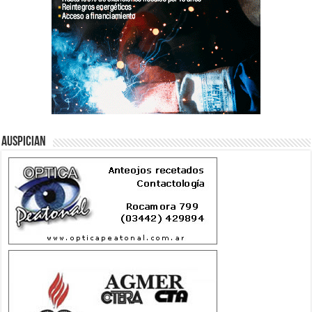
Auspician