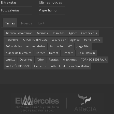
Entrevistas
Ultimas noticias
Fotogalerías
Visperhumor
Temas
Nuevos
Lo +
Americo Schvartzman
Gimnasia
Insólitos
Agmer
Coronavirus
Rocamora
JORGE RUBÉN DÍAZ
vacunación
agenda
Mario Rovina
Aníbal Gallay
recomendados
Parque Sur
ATE
Jorge Díaz
humor de Miércoles
Bordet
Marbot
Urribarri
Clara Chauvín
Lauritto
Docentes
fútbol
Regatas
elecciones
TORNEO FEDERAL A
VALENTÍN BISOGNI
Ambiente
fútbol local
cine San Martín