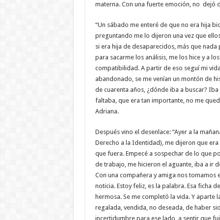
materna. Con una fuerte emoción, no dejó de
“Un sábado me enteré de que no era hija bi
preguntando me lo dijeron una vez que ellos 
si era hija de desaparecidos, más que nada 
para sacarme los análisis, me los hice y a 
compatibilidad. A partir de eso seguí mi vid
abandonado, se me venían un montón de his
de cuarenta años, ¿dónde iba a buscar? Iba 
faltaba, que era tan importante, no me qued
Adriana.
Después vino el desenlace: “Ayer a la mañan
Derecho a la Identidad), me dijeron que er
que fuera. Empecé a sospechar de lo que po
de trabajo, me hicieron el aguante, iba a ir 
Con una compañera y amiga nos tomamos el s
noticia. Estoy feliz, es la palabra. Esa fic
hermosa. Se me completó la vida. Y aparte l
regalada, vendida, no deseada, de haber sido
incertidumbre para ese lado, a sentir que f