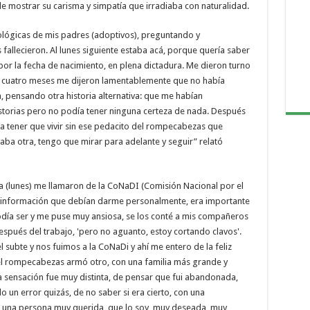
 mostrar su carisma y simpatía que irradiaba con naturalidad.
ológicas de mis padres (adoptivos), preguntando y
fallecieron. Al lunes siguiente estaba acá, porque quería saber
por la fecha de nacimiento, en plena dictadura. Me dieron turno
los cuatro meses me dijeron lamentablemente que no había
a, pensando otra historia alternativa: que me habían
torias pero no podía tener ninguna certeza de nada. Después
a tener que vivir sin ese pedacito del rompecabezas que
aba otra, tengo que mirar para adelante y seguir” relató
a (lunes) me llamaron de la CoNaDI (Comisión Nacional por el
a información que debían darme personalmente, era importante
día ser y me puse muy ansiosa, se los conté a mis compañeros
después del trabajo, 'pero no aguanto, estoy cortando clavos'.
ubte y nos fuimos a la CoNaDi y ahí me entero de la feliz
ha del rompecabezas armó otro, con una familia más grande y
a sensación fue muy distinta, de pensar que fui abandonada,
 un error quizás, de no saber si era cierto, con una
ui una persona muy querida, que lo soy, muy deseada, muy