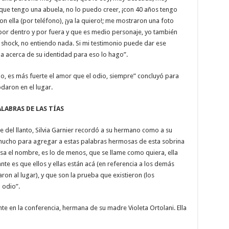
que tengo una abuela, no lo puedo creer, ¡con 40 años tengo
on ella (por teléfono), ¡ya la quiero!; me mostraron una foto
por dentro y por fuera y que es medio personaje, yo también
shock, no entiendo nada. Si mi testimonio puede dar ese
a acerca de su identidad para eso lo hago”.
io, es más fuerte el amor que el odio, siempre” concluyó para
daron en el lugar.
ALABRAS DE LAS TÍAS
del llanto, Silvia Garnier recordó a su hermano como a su
 mucho para agregar a estas palabras hermosas de esta sobrina
sa el nombre, es lo de menos, que se llame como quiera, ella
te es que ellos y ellas están acá (en referencia a los demás
ron al lugar), y que son la prueba que existieron (los
 odio”.
nte en la conferencia, hermana de su madre Violeta Ortolani. Ella