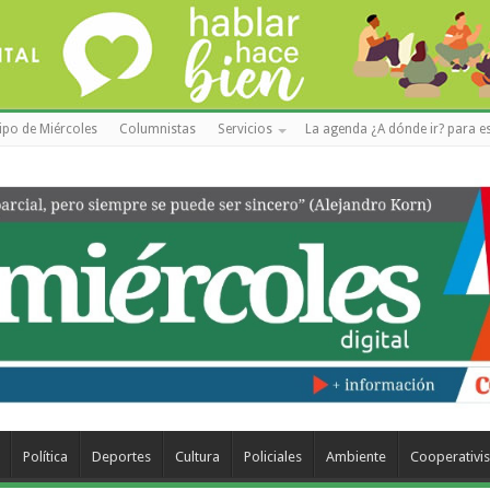
ipo de Miércoles
Columnistas
Servicios
La agenda ¿A dónde ir? para es
Política
Deportes
Cultura
Policiales
Ambiente
Cooperativi