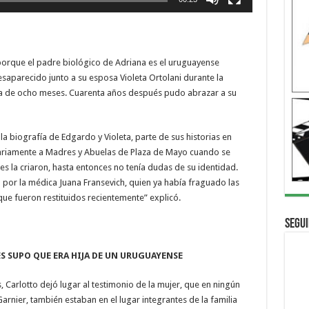
, porque el padre biológico de Adriana es el uruguayense
saparecido junto a su esposa Violeta Ortolani durante la
a de ocho meses. Cuarenta años después pudo abrazar a su
la biografía de Edgardo y Violeta, parte de sus historias en
ariamente a Madres y Abuelas de Plaza de Mayo cuando se
es la criaron, hasta entonces no tenía dudas de su identidad.
 por la médica Juana Fransevich, quien ya había fraguado las
que fueron restituidos recientemente” explicó.
Segui
S SUPO QUE ERA HIJA DE UN URUGUAYENSE
 Carlotto dejó lugar al testimonio de la mujer, que en ningún
arnier, también estaban en el lugar integrantes de la familia