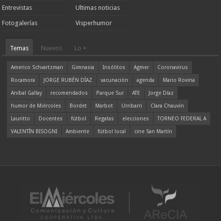
Entrevistas
Ultimas noticias
Fotogalerías
Visperhumor
Temas
Nuevos
Lo +
Americo Schvartzman
Gimnasia
Insólitos
Agmer
Coronavirus
Rocamora
JORGE RUBÉN DÍAZ
vacunación
agenda
Mario Rovina
Aníbal Gallay
recomendados
Parque Sur
ATE
Jorge Díaz
humor de Miércoles
Bordet
Marbot
Urribarri
Clara Chauvín
Lauritto
Docentes
fútbol
Regatas
elecciones
TORNEO FEDERAL A
VALENTÍN BISOGNI
Ambiente
fútbol local
cine San Martín