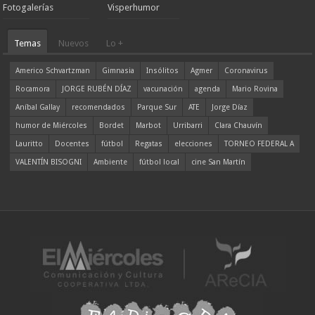
Fotogalerías
Visperhumor
Temas
Nuevos
Lo +
Americo Schvartzman
Gimnasia
Insólitos
Agmer
Coronavirus
Rocamora
JORGE RUBÉN DÍAZ
vacunación
agenda
Mario Rovina
Aníbal Gallay
recomendados
Parque Sur
ATE
Jorge Díaz
humor de Miércoles
Bordet
Marbot
Urribarri
Clara Chauvín
Lauritto
Docentes
fútbol
Regatas
elecciones
TORNEO FEDERAL A
VALENTÍN BISOGNI
Ambiente
fútbol local
cine San Martín