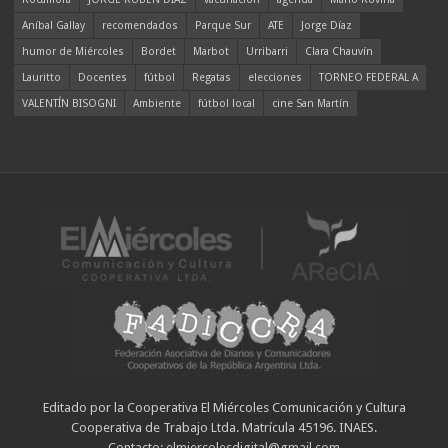
Aníbal Gallay
recomendados
Parque Sur
ATE
Jorge Díaz
humor de Miércoles
Bordet
Marbot
Urribarri
Clara Chauvín
Lauritto
Docentes
fútbol
Regatas
elecciones
TORNEO FEDERAL A
VALENTÍN BISOGNI
Ambiente
fútbol local
cine San Martín
Editado por la Cooperativa El Miércoles Comunicación y Cultura
Cooperativa de Trabajo Ltda. Matrícula 45196. INAES.
Contacto: elmiercolesdigital@gmail.com