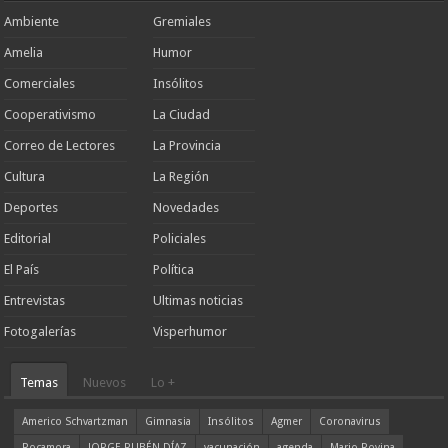
Ambiente
Gremiales
Amelia
Humor
Comerciales
Insólitos
Cooperativismo
La Ciudad
Correo de Lectores
La Provincia
Cultura
La Región
Deportes
Novedades
Editorial
Policiales
El País
Política
Entrevistas
Ultimas noticias
Fotogalerías
Visperhumor
Temas
Nuevos
Lo +
Americo Schvartzman
Gimnasia
Insólitos
Agmer
Coronavirus
Rocamora
JORGE RUBÉN DÍAZ
vacunación
agenda
Mario Rovina