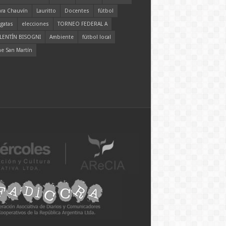
ara Chauvín
Lauritto
Docentes
fútbol
gatas
elecciones
TORNEO FEDERAL A
LENTÍN BISOGNI
Ambiente
fútbol local
ne San Martín