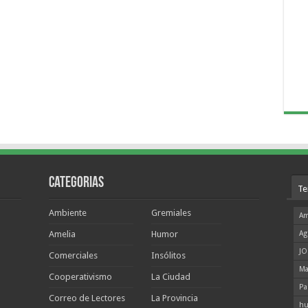
Categorias
Te
Ambiente
Gremiales
Am
Amelia
Humor
Ag
JO
Comerciales
Insólitos
Ma
Cooperativismo
La Ciudad
Pa
Correo de Lectores
La Provincia
hu