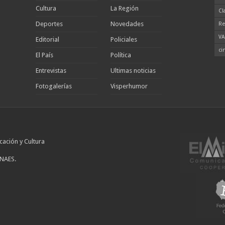
Cultura
La Región
Cl
Deportes
Novedades
Re
VA
Editorial
Policiales
ci
El País
Política
Entrevistas
Ultimas noticias
Fotogalerías
Visperhumor
cación y Cultura
INAES.