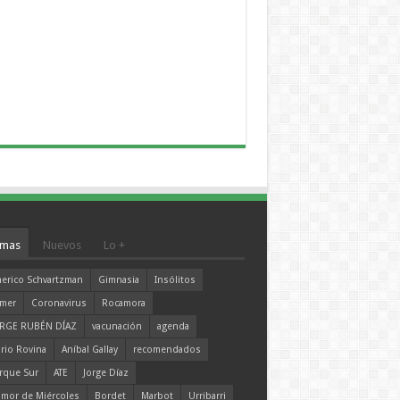
mas
Nuevos
Lo +
erico Schvartzman
Gimnasia
Insólitos
mer
Coronavirus
Rocamora
RGE RUBÉN DÍAZ
vacunación
agenda
rio Rovina
Aníbal Gallay
recomendados
rque Sur
ATE
Jorge Díaz
mor de Miércoles
Bordet
Marbot
Urribarri