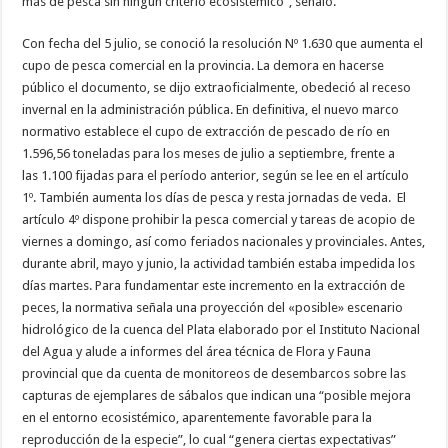
más de pesca sin ningún criterio ecosistémico”, señaló.
Con fecha del 5 julio, se conoció la resolución Nº 1.630 que aumenta el
cupo de pesca comercial en la provincia. La demora en hacerse
público el documento, se dijo extraoficialmente, obedeció al receso
invernal en la administración pública. En definitiva, el nuevo marco
normativo establece el cupo de extracción de pescado de río en
1.596,56 toneladas para los meses de julio a septiembre, frente a
las 1.100 fijadas para el período anterior, según se lee en el artículo
1º. También aumenta los días de pesca y resta jornadas de veda. El
artículo 4º dispone prohibir la pesca comercial y tareas de acopio de
viernes a domingo, así como feriados nacionales y provinciales. Antes,
durante abril, mayo y junio, la actividad también estaba impedida los
días martes. Para fundamentar este incremento en la extracción de
peces, la normativa señala una proyección del «posible» escenario
hidrológico de la cuenca del Plata elaborado por el Instituto Nacional
del Agua y alude a informes del área técnica de Flora y Fauna
provincial que da cuenta de monitoreos de desembarcos sobre las
capturas de ejemplares de sábalos que indican una “posible mejora
en el entorno ecosistémico, aparentemente favorable para la
reproducción de la especie”, lo cual “genera ciertas expectativas”