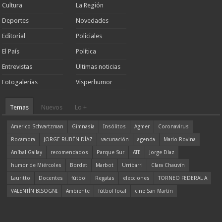
Cultura
La Región
Deportes
Novedades
Editorial
Policiales
El País
Política
Entrevistas
Ultimas noticias
Fotogalerías
Visperhumor
Temas
Nuevos
Lo +
Americo Schvartzman
Gimnasia
Insólitos
Agmer
Coronavirus
Rocamora
JORGE RUBÉN DÍAZ
vacunación
agenda
Mario Rovina
Aníbal Gallay
recomendados
Parque Sur
ATE
Jorge Díaz
humor de Miércoles
Bordet
Marbot
Urribarri
Clara Chauvín
Lauritto
Docentes
fútbol
Regatas
elecciones
TORNEO FEDERAL A
VALENTÍN BISOGNI
Ambiente
fútbol local
cine San Martín