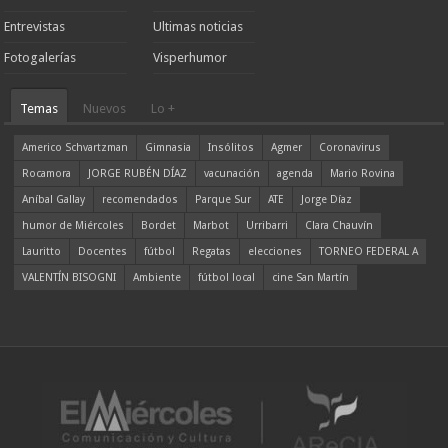
Entrevistas
Ultimas noticias
Fotogalerías
Visperhumor
Temas
Nuevos
Lo +
Americo Schvartzman
Gimnasia
Insólitos
Agmer
Coronavirus
Rocamora
JORGE RUBÉN DÍAZ
vacunación
agenda
Mario Rovina
Aníbal Gallay
recomendados
Parque Sur
ATE
Jorge Díaz
humor de Miércoles
Bordet
Marbot
Urribarri
Clara Chauvín
Lauritto
Docentes
fútbol
Regatas
elecciones
TORNEO FEDERAL A
VALENTÍN BISOGNI
Ambiente
fútbol local
cine San Martín