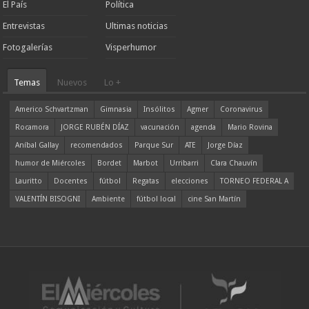
El País
Política
Entrevistas
Ultimas noticias
Fotogalerías
Visperhumor
Temas
Nuevos
Lo +
Americo Schvartzman
Gimnasia
Insólitos
Agmer
Coronavirus
Rocamora
JORGE RUBÉN DÍAZ
vacunación
agenda
Mario Rovina
Aníbal Gallay
recomendados
Parque Sur
ATE
Jorge Díaz
humor de Miércoles
Bordet
Marbot
Urribarri
Clara Chauvín
Lauritto
Docentes
fútbol
Regatas
elecciones
TORNEO FEDERAL A
VALENTÍN BISOGNI
Ambiente
fútbol local
cine San Martín