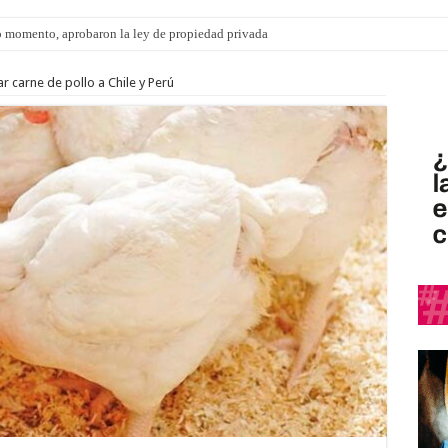
 momento, aprobaron la ley de propiedad privada
ngo 9 de agosto: la agenda ¿A dónde ir? para este finde
r carne de pollo a Chile y Perú