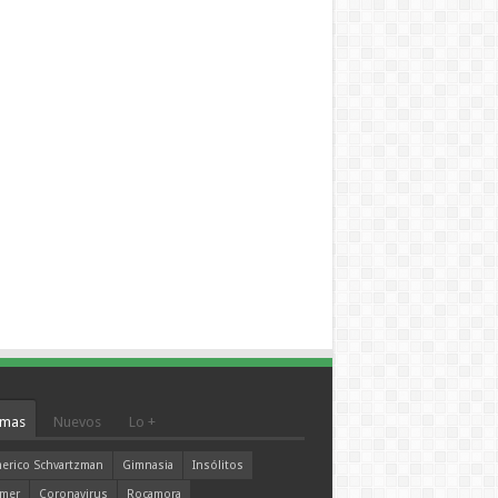
mas
Nuevos
Lo +
erico Schvartzman
Gimnasia
Insólitos
mer
Coronavirus
Rocamora