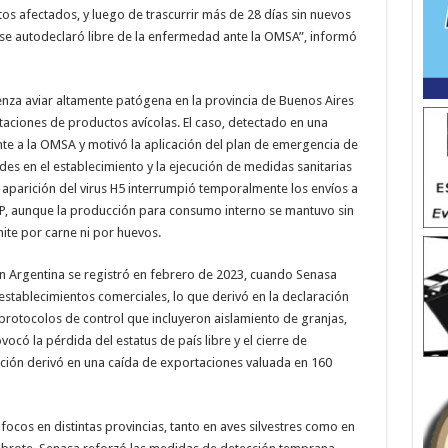
tos afectados, y luego de trascurrir más de 28 días sin nuevos
 se autodeclaró libre de la enfermedad ante la OMSA”, informó
enza aviar altamente patógena en la provincia de Buenos Aires
taciones de productos avícolas. El caso, detectado en una
te a la OMSA y motivó la aplicación del plan de emergencia de
ades en el establecimiento y la ejecución de medidas sanitarias
 aparición del virus H5 interrumpió temporalmente los envíos a
AP, aunque la producción para consumo interno se mantuvo sin
ite por carne ni por huevos.
 en Argentina se registró en febrero de 2023, cuando Senasa
 establecimientos comerciales, lo que derivó en la declaración
rotocolos de control que incluyeron aislamiento de granjas,
ovocó la pérdida del estatus de país libre y el cierre de
ación derivó en una caída de exportaciones valuada en 160
focos en distintas provincias, tanto en aves silvestres como en