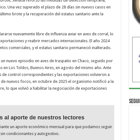
a brote, Senasa reforzó las medidas de detección temprana,
gico. Una vez superado el plazo de 28 días sin nuevos casos en
 último brote y la recuperación del estatus sanitario ante la
rarse nuevamente libre de influenza aviar en aves de corral, lo
xportaciones y reabrir mercados internacionales. El año 2024
ntos comerciales, y el estatus sanitario permaneció inalterado.
 un nuevo episodio en aves de traspatio en Chaco, seguido por
as en Los Toldos, Buenos Aires, en agosto del mismo año. Ante
s de control correspondientes y las exportaciones volvieron a
 de nuevos focos, en octubre de 2025 el organismo notificó a la
re, lo que volvió a habilitar la negociación de exportaciones
Segui
s al aporte de nuestros lectores
diante un aporte económico mensual para que podamos seguir
sin condicionantes y autogestivo.