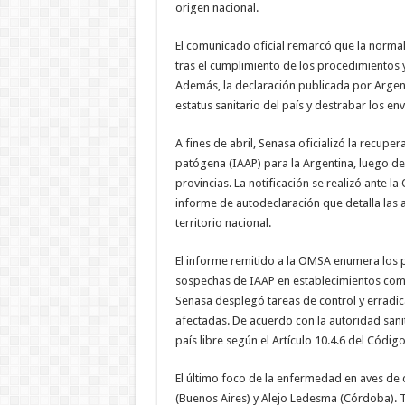
origen nacional.
El comunicado oficial remarcó que la norma
tras el cumplimiento de los procedimientos y
Además, la declaración publicada por Argent
estatus sanitario del país y destrabar los env
A fines de abril, Senasa oficializó la recuper
patógena (IAAP) para la Argentina, luego de
provincias. La notificación se realizó ante
informe de autodeclaración que detalla las 
territorio nacional.
El informe remitido a la OMSA enumera los p
sospechas de IAAP en establecimientos come
Senasa desplegó tareas de control y erradica
afectadas. De acuerdo con la autoridad sani
país libre según el Artículo 10.4.6 del Códig
El último foco de la enfermedad en aves de c
(Buenos Aires) y Alejo Ledesma (Córdoba). Tr