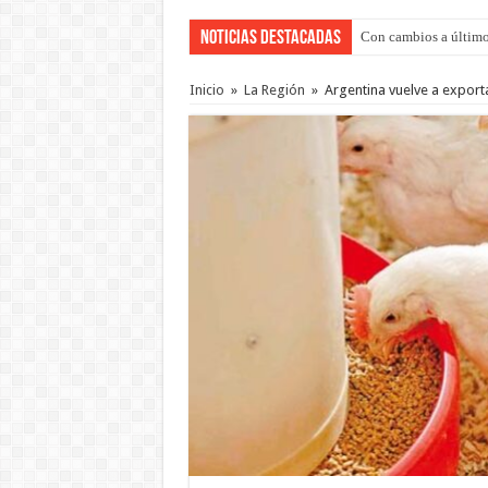
Noticias Destacadas
Con cambios a último
Del viernes 7 al domi
Inicio
»
La Región
»
Argentina vuelve a exporta