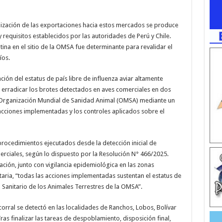
lización de las exportaciones hacia estos mercados se produce
 requisitos establecidos por las autoridades de Perú y Chile.
ina en el sitio de la OMSA fue determinante para revalidar el
íos.
ación del estatus de país libre de influenza aviar altamente
 erradicar los brotes detectados en aves comerciales en dos
 la Organización Mundial de Sanidad Animal (OMSA) mediante un
acciones implementadas y los controles aplicados sobre el
rocedimientos ejecutados desde la detección inicial de
rciales, según lo dispuesto por la Resolución N° 466/2025.
ción, junto con vigilancia epidemiológica en las zonas
taria, “todas las acciones implementadas sustentan el estatus de
o Sanitario de los Animales Terrestres de la OMSA”.
orral se detectó en las localidades de Ranchos, Lobos, Bolívar
as finalizar las tareas de despoblamiento, disposición final,