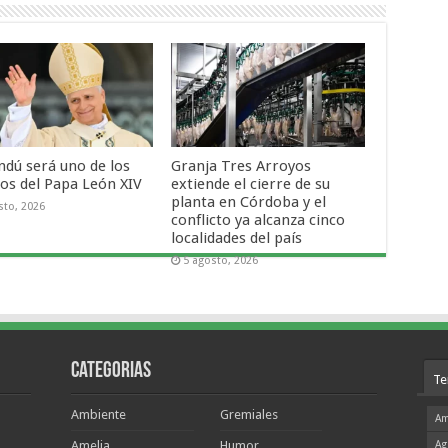
ndú será uno de los
Granja Tres Arroyos
nos del Papa León XIV
extiende el cierre de su
planta en Córdoba y el
sto, 2026
conflicto ya alcanza cinco
localidades del país
5 agosto, 2026
Categorias
Te
Ambiente
Gremiales
Am
Amelia
Humor
Ag