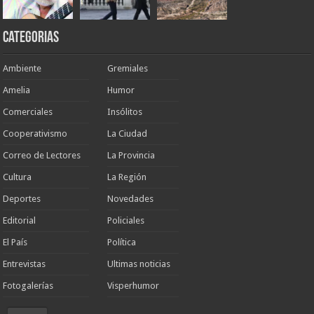
Categorias
Ambiente
Gremiales
Amelia
Humor
Comerciales
Insólitos
Cooperativismo
La Ciudad
Correo de Lectores
La Provincia
Cultura
La Región
Deportes
Novedades
Editorial
Policiales
El País
Política
Entrevistas
Ultimas noticias
Fotogalerías
Visperhumor