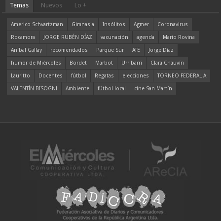
Temas
Nuevos
Lo +
Americo Schvartzman
Gimnasia
Insólitos
Agmer
Coronavirus
Rocamora
JORGE RUBÉN DÍAZ
vacunación
agenda
Mario Rovina
Aníbal Gallay
recomendados
Parque Sur
ATE
Jorge Díaz
humor de Miércoles
Bordet
Marbot
Urribarri
Clara Chauvín
Lauritto
Docentes
fútbol
Regatas
elecciones
TORNEO FEDERAL A
VALENTÍN BISOGNI
Ambiente
fútbol local
cine San Martín