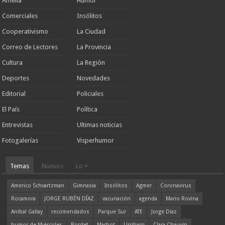
Amelia
Humor
Comerciales
Insólitos
Cooperativismo
La Ciudad
Correo de Lectores
La Provincia
Cultura
La Región
Deportes
Novedades
Editorial
Policiales
El País
Política
Entrevistas
Ultimas noticias
Fotogalerías
Visperhumor
Temas
Nuevos
Lo +
Americo Schvartzman
Gimnasia
Insólitos
Agmer
Coronavirus
Rocamora
JORGE RUBÉN DÍAZ
vacunación
agenda
Mario Rovina
Aníbal Gallay
recomendados
Parque Sur
ATE
Jorge Díaz
humor de Miércoles
Bordet
Marbot
Urribarri
Clara Chauvín