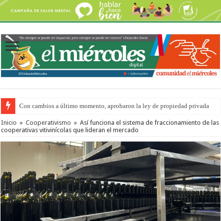
Con cambios a último momento, aprobaron la ley de propiedad privada
Del viernes 7 al domingo 9 de agosto: la agenda ¿A dónde ir? para este find
Inicio
»
Cooperativismo
»
Así funciona el sistema de fraccionamiento de las
cooperativas vitivinícolas que lideran el mercado