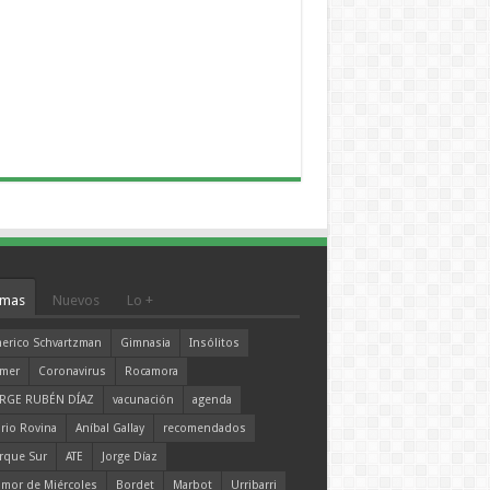
mas
Nuevos
Lo +
erico Schvartzman
Gimnasia
Insólitos
mer
Coronavirus
Rocamora
RGE RUBÉN DÍAZ
vacunación
agenda
rio Rovina
Aníbal Gallay
recomendados
rque Sur
ATE
Jorge Díaz
mor de Miércoles
Bordet
Marbot
Urribarri