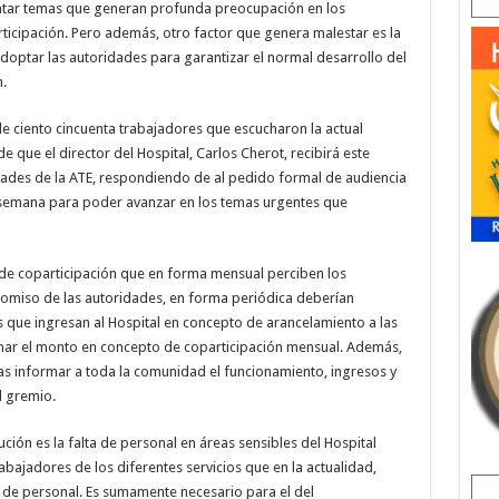
 tratar temas que generan profunda preocupación en los
cipación. Pero además, otro factor que genera malestar es la
adoptar las autoridades para garantizar el normal desarrollo del
.
 ciento cincuenta trabajadores que escucharon la actual
 que el director del Hospital, Carlos Cherot, recibirá este
ridades de la ATE, respondiendo de al pedido formal de audiencia
a semana para poder avanzar en los temas urgentes que
 de coparticipación que en forma mensual perciben los
romiso de las autoridades, en forma periódica deberían
 que ingresan al Hospital en concepto de arancelamiento a las
inar el monto en concepto de coparticipación mensual. Además,
ias informar a toda la comunidad el funcionamiento, ingresos y
l gremio.
ión es la falta de personal en áreas sensibles del Hospital
abajadores de los diferentes servicios que en la actualidad,
 de personal. Es sumamente necesario para el del