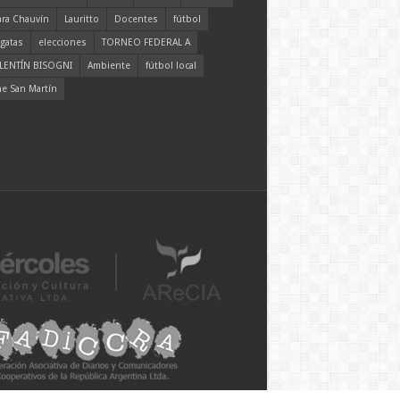
ara Chauvín
Lauritto
Docentes
fútbol
gatas
elecciones
TORNEO FEDERAL A
LENTÍN BISOGNI
Ambiente
fútbol local
ne San Martín