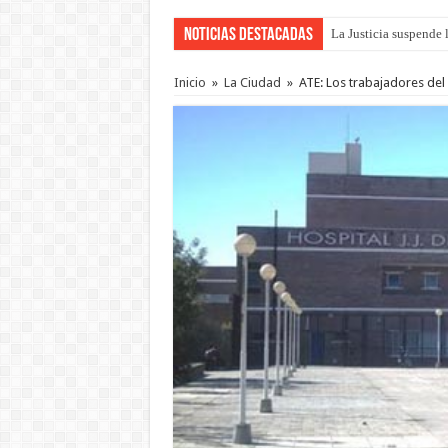
Noticias Destacadas
La Justicia suspende 
Se presentará la obra
Inicio
»
La Ciudad
»
ATE: Los trabajadores del