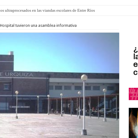
los ultraprocesados en las viandas escolares de Entre Ríos
 “La Runfla de los Macanos”
 Hospital tuvieron una asamblea informativa