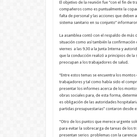
El objetivo de la reunión fue “con el fin de
compañeros como es puntualmente la coparti
falta de personal y las acciones que deben 
sistema sanitario en su conjunto” informaron
La asamblea contó con el respaldo de más de
situación como así también la confirmación de
viernes a las 9.30 a la Junta Interna y auto
que la conducción realizó a principios de l
preocupan a los trabajadores de salud.
“Entre estos temas se encuentra los montos
trabajadores y tal como había sido el comp
presentar los informes acerca de los montos
obras sociales para, de esta forma, determ
es obligación de las autoridades hospitalar
partidas presupuestarias” contaron desde e
“Otro de los puntos que merece urgente soluc
para evitar la sobrecarga de tareas de los tr
presentan serios problemas con la carencia