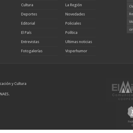
Cultura
La Región
Cl
Deportes
Novedades
Re
VA
Editorial
Policiales
ci
El País
Política
Entrevistas
Ultimas noticias
Fotogalerías
Visperhumor
cación y Cultura
INAES.