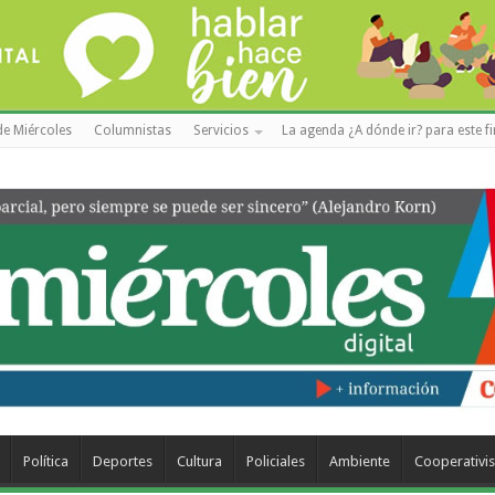
de Miércoles
Columnistas
Servicios
La agenda ¿A dónde ir? para este f
Política
Deportes
Cultura
Policiales
Ambiente
Cooperativi