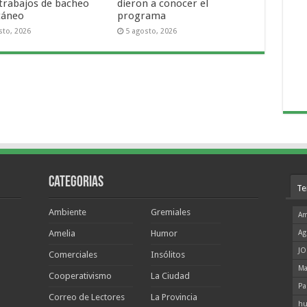
 trabajos de bacheo
dieron a conocer el
táneo
programa
sto, 2026
5 agosto, 2026
Categorias
Te
Ambiente
Gremiales
Am
Amelia
Humor
Ag
JO
Comerciales
Insólitos
Ma
Cooperativismo
La Ciudad
Pa
Correo de Lectores
La Provincia
hu