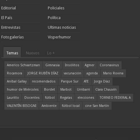
Editorial
Policiales
El País
Política
Entrevistas
Ultimas noticias
Fotogalerías
Visperhumor
Temas
Nuevos
Lo +
Americo Schvartzman
Gimnasia
Insólitos
Agmer
Coronavirus
Rocamora
JORGE RUBÉN DÍAZ
vacunación
agenda
Mario Rovina
Aníbal Gallay
recomendados
Parque Sur
ATE
Jorge Díaz
humor de Miércoles
Bordet
Marbot
Urribarri
Clara Chauvín
Lauritto
Docentes
fútbol
Regatas
elecciones
TORNEO FEDERAL A
VALENTÍN BISOGNI
Ambiente
fútbol local
cine San Martín