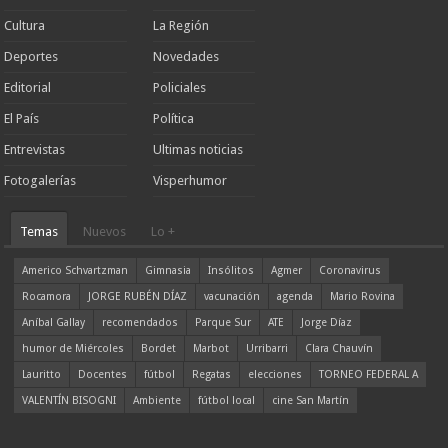
Cultura
La Región
Deportes
Novedades
Editorial
Policiales
El País
Política
Entrevistas
Ultimas noticias
Fotogalerías
Visperhumor
Temas
Nuevos
Lo +
Americo Schvartzman
Gimnasia
Insólitos
Agmer
Coronavirus
Rocamora
JORGE RUBÉN DÍAZ
vacunación
agenda
Mario Rovina
Aníbal Gallay
recomendados
Parque Sur
ATE
Jorge Díaz
humor de Miércoles
Bordet
Marbot
Urribarri
Clara Chauvín
Lauritto
Docentes
fútbol
Regatas
elecciones
TORNEO FEDERAL A
VALENTÍN BISOGNI
Ambiente
fútbol local
cine San Martín