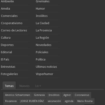
Ambiente
Gremiales
Amelia
Humor
Comerciales
Insólitos
Cooperativismo
La Ciudad
Correo de Lectores
La Provincia
Cultura
La Región
Deportes
Novedades
Editorial
Policiales
El País
Política
Entrevistas
Ultimas noticias
Fotogalerías
Visperhumor
Temas
Nuevos
Lo +
Americo Schvartzman
Gimnasia
Insólitos
Agmer
Coronavirus
Rocamora
JORGE RUBÉN DÍAZ
vacunación
agenda
Mario Rovina