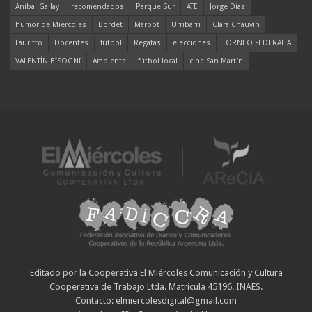
Aníbal Gallay
recomendados
Parque Sur
ATE
Jorge Díaz
humor de Miércoles
Bordet
Marbot
Urribarri
Clara Chauvín
Lauritto
Docentes
fútbol
Regatas
elecciones
TORNEO FEDERAL A
VALENTÍN BISOGNI
Ambiente
fútbol local
cine San Martín
Editado por la Cooperativa El Miércoles Comunicación y Cultura
Cooperativa de Trabajo Ltda. Matrícula 45196. INAES.
Contacto: elmiercolesdigital@gmail.com