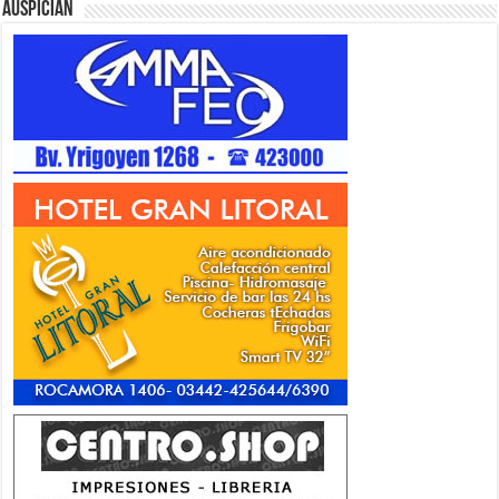
Auspician