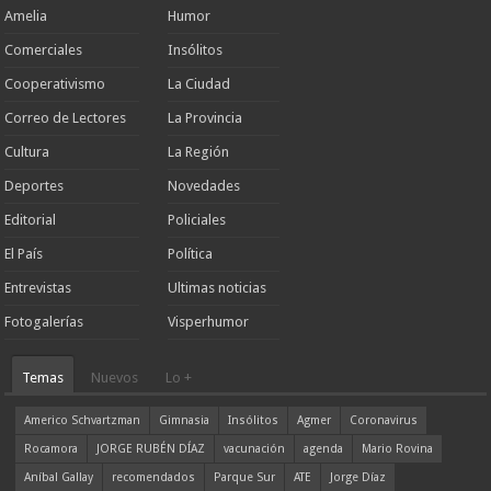
Amelia
Humor
Comerciales
Insólitos
Cooperativismo
La Ciudad
Correo de Lectores
La Provincia
Cultura
La Región
Deportes
Novedades
Editorial
Policiales
El País
Política
Entrevistas
Ultimas noticias
Fotogalerías
Visperhumor
Temas
Nuevos
Lo +
Americo Schvartzman
Gimnasia
Insólitos
Agmer
Coronavirus
Rocamora
JORGE RUBÉN DÍAZ
vacunación
agenda
Mario Rovina
Aníbal Gallay
recomendados
Parque Sur
ATE
Jorge Díaz