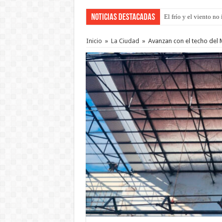
Noticias Destacadas
OSER: Frigerio asegu
Inicio
»
La Ciudad
»
Avanzan con el techo del M