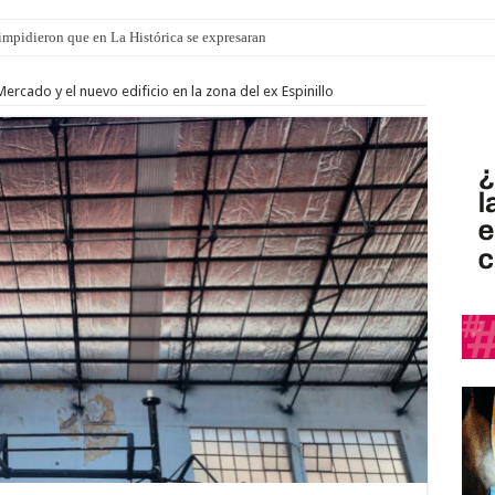
ró que mejoraron el servicio, redujeron el déficit en un 30% y anunció un vademé
ercado y el nuevo edificio en la zona del ex Espinillo