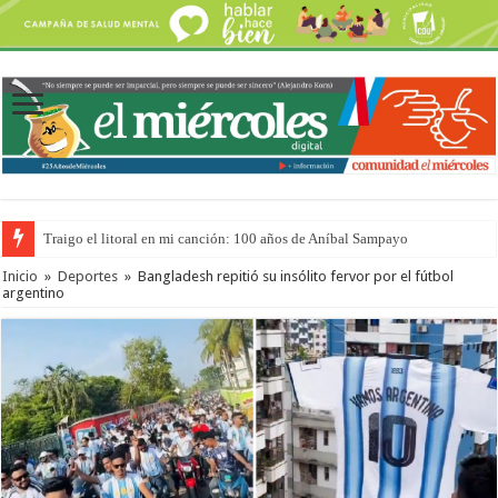
Traigo el litoral en mi canción: 100 años de Aníbal Sampayo
Gestionarán ante Nación un alivio en las tarifas eléctricas para el sector fore
Inicio
»
Deportes
»
Bangladesh repitió su insólito fervor por el fútbol
argentino