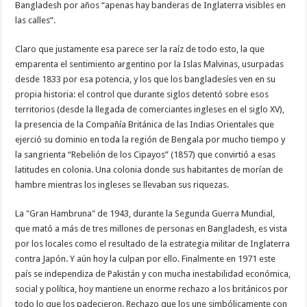
Bangladesh por años “apenas hay banderas de Inglaterra visibles en
las calles”.
Claro que justamente esa parece ser la raíz de todo esto, la que
emparenta el sentimiento argentino por la Islas Malvinas, usurpadas
desde 1833 por esa potencia, y los que los bangladesíes ven en su
propia historia: el control que durante siglos detentó sobre esos
territorios (desde la llegada de comerciantes ingleses en el siglo XV),
la presencia de la Compañía Británica de las Indias Orientales que
ejerció su dominio en toda la región de Bengala por mucho tiempo y
la sangrienta “Rebelión de los Cipayos” (1857) que convirtió a esas
latitudes en colonia. Una colonia donde sus habitantes de morían de
hambre mientras los ingleses se llevaban sus riquezas.
La "Gran Hambruna" de 1943, durante la Segunda Guerra Mundial,
que mató a más de tres millones de personas en Bangladesh, es vista
por los locales como el resultado de la estrategia militar de Inglaterra
contra Japón. Y aún hoy la culpan por ello. Finalmente en 1971 este
país se independiza de Pakistán y con mucha inestabilidad económica,
social y política, hoy mantiene un enorme rechazo a los británicos por
todo lo que los padecieron. Rechazo que los une simbólicamente con