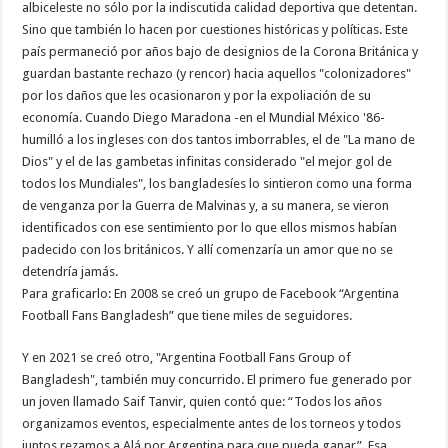
albiceleste no sólo por la indiscutida calidad deportiva que detentan.
Sino que también lo hacen por cuestiones históricas y políticas. Este
país permaneció por años bajo de designios de la Corona Británica y
guardan bastante rechazo (y rencor) hacia aquellos "colonizadores"
por los daños que les ocasionaron y por la expoliación de su
economía. Cuando Diego Maradona -en el Mundial México '86-
humilló a los ingleses con dos tantos imborrables, el de "La mano de
Dios" y el de las gambetas infinitas considerado "el mejor gol de
todos los Mundiales", los bangladesíes lo sintieron como una forma
de venganza por la Guerra de Malvinas y, a su manera, se vieron
identificados con ese sentimiento por lo que ellos mismos habían
padecido con los británicos. Y allí comenzaría un amor que no se
detendría jamás.
Para graficarlo: En 2008 se creó un grupo de Facebook “Argentina
Football Fans Bangladesh” que tiene miles de seguidores.
Y en 2021 se creó otro, "Argentina Football Fans Group of
Bangladesh", también muy concurrido. El primero fue generado por
un joven llamado Saif Tanvir, quien contó que: “Todos los años
organizamos eventos, especialmente antes de los torneos y todos
juntos rezamos a Alá por Argentina para que pueda ganar”. Esa