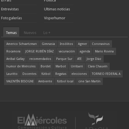
El País
Política
Entrevistas
Ultimas noticias
Fotogalerías
Visperhumor
Temas
Nuevos
Lo +
Americo Schvartzman
Gimnasia
Insólitos
Agmer
Coronavirus
Rocamora
JORGE RUBÉN DÍAZ
vacunación
agenda
Mario Rovina
Aníbal Gallay
recomendados
Parque Sur
ATE
Jorge Díaz
humor de Miércoles
Bordet
Marbot
Urribarri
Clara Chauvín
Lauritto
Docentes
fútbol
Regatas
elecciones
TORNEO FEDERAL A
VALENTÍN BISOGNI
Ambiente
fútbol local
cine San Martín