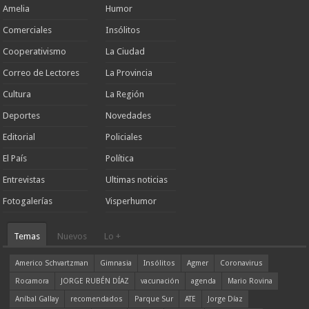
Amelia
Humor
Comerciales
Insólitos
Cooperativismo
La Ciudad
Correo de Lectores
La Provincia
Cultura
La Región
Deportes
Novedades
Editorial
Policiales
El País
Política
Entrevistas
Ultimas noticias
Fotogalerías
Visperhumor
Temas
Nuevos
Lo +
Americo Schvartzman
Gimnasia
Insólitos
Agmer
Coronavirus
Rocamora
JORGE RUBÉN DÍAZ
vacunación
agenda
Mario Rovina
Aníbal Gallay
recomendados
Parque Sur
ATE
Jorge Díaz