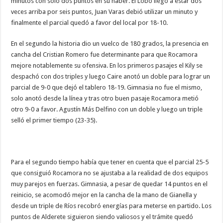
minutos con solo dos puntos en su haber. El Lobo llegó a estar dos
veces arriba por seis puntos, Juan Varas debió utilizar un minuto y
finalmente el parcial quedó a favor del local por 18-10.
En el segundo la historia dio un vuelco de 180 grados, la presencia en
cancha del Cristian Romero fue determinante para que Rocamora
mejore notablemente su ofensiva. En los primeros pasajes el Kily se
despachó con dos triples y luego Caire anotó un doble para lograr un
parcial de 9-0 que dejó el tablero 18-19. Gimnasia no fue el mismo,
solo anotó desde la línea y tras otro buen pasaje Rocamora metió
otro 9-0 a favor. Agustín Más Delfino con un doble y luego un triple
selló el primer tiempo (23-35).
Para el segundo tiempo había que tener en cuenta que el parcial 25-5
que consiguió Rocamora no se ajustaba a la realidad de dos equipos
muy parejos en fuerzas. Gimnasia, a pesar de quedar 14 puntos en el
reinicio, se acomodó mejor en la cancha de la mano de Gianella y
desde un triple de Ríos recobró energías para meterse en partido. Los
puntos de Alderete siguieron siendo valiosos y el trámite quedó