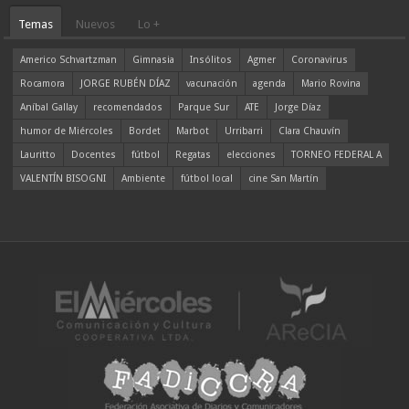
Temas
Nuevos
Lo +
Americo Schvartzman
Gimnasia
Insólitos
Agmer
Coronavirus
Rocamora
JORGE RUBÉN DÍAZ
vacunación
agenda
Mario Rovina
Aníbal Gallay
recomendados
Parque Sur
ATE
Jorge Díaz
humor de Miércoles
Bordet
Marbot
Urribarri
Clara Chauvín
Lauritto
Docentes
fútbol
Regatas
elecciones
TORNEO FEDERAL A
VALENTÍN BISOGNI
Ambiente
fútbol local
cine San Martín