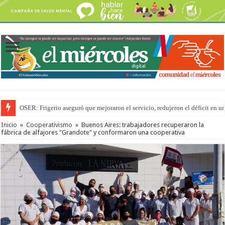
OSER: Frigerio aseguró que mejoraron el servicio, redujeron el déficit e
Por primera vez hicieron una cirugía de reconstrucción torácica en el Hospi
Inicio
»
Cooperativismo
»
Buenos Aires: trabajadores recuperaron la
fábrica de alfajores "Grandote" y conformaron una cooperativa