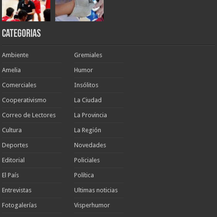
Categorias
Ambiente
Gremiales
Amelia
Humor
Comerciales
Insólitos
Cooperativismo
La Ciudad
Correo de Lectores
La Provincia
Cultura
La Región
Deportes
Novedades
Editorial
Policiales
El País
Política
Entrevistas
Ultimas noticias
Fotogalerías
Visperhumor