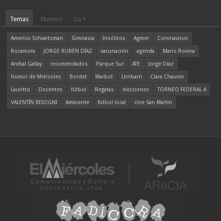
Temas
Nuevos
Lo +
Americo Schvartzman
Gimnasia
Insólitos
Agmer
Coronavirus
Rocamora
JORGE RUBÉN DÍAZ
vacunación
agenda
Mario Rovina
Aníbal Gallay
recomendados
Parque Sur
ATE
Jorge Díaz
humor de Miércoles
Bordet
Marbot
Urribarri
Clara Chauvín
Lauritto
Docentes
fútbol
Regatas
elecciones
TORNEO FEDERAL A
VALENTÍN BISOGNI
Ambiente
fútbol local
cine San Martín