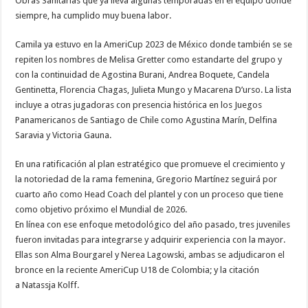
Obras Sanitarias que ya lleva algunas temporadas en el equipo donde
siempre, ha cumplido muy buena labor.
Camila ya estuvo en la AmeriCup 2023 de México donde también se se
repiten los nombres de Melisa Gretter como estandarte del grupo y
con la continuidad de Agostina Burani, Andrea Boquete, Candela
Gentinetta, Florencia Chagas, Julieta Mungo y Macarena D’urso. La lista
incluye a otras jugadoras con presencia histórica en los Juegos
Panamericanos de Santiago de Chile como Agustina Marín, Delfina
Saravia y Victoria Gauna.
En una ratificación al plan estratégico que promueve el crecimiento y
la notoriedad de la rama femenina, Gregorio Martínez seguirá por
cuarto año como Head Coach del plantel y con un proceso que tiene
como objetivo próximo el Mundial de 2026.
En línea con ese enfoque metodológico del año pasado, tres juveniles
fueron invitadas para integrarse y adquirir experiencia con la mayor.
Ellas son Alma Bourgarel y Nerea Lagowski, ambas se adjudicaron el
bronce en la reciente AmeriCup U18 de Colombia; y la citación
a Natassja Kolff.