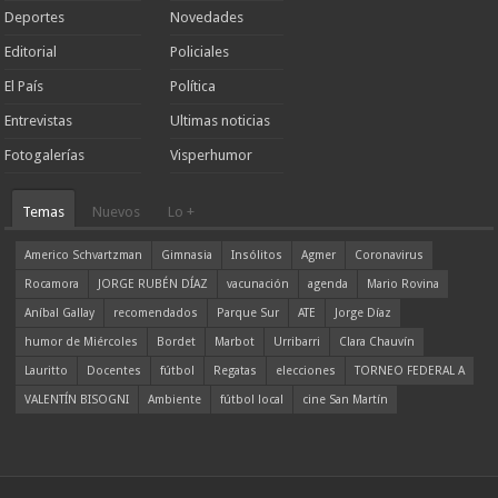
Deportes
Novedades
Editorial
Policiales
El País
Política
Entrevistas
Ultimas noticias
Fotogalerías
Visperhumor
Temas
Nuevos
Lo +
Americo Schvartzman
Gimnasia
Insólitos
Agmer
Coronavirus
Rocamora
JORGE RUBÉN DÍAZ
vacunación
agenda
Mario Rovina
Aníbal Gallay
recomendados
Parque Sur
ATE
Jorge Díaz
humor de Miércoles
Bordet
Marbot
Urribarri
Clara Chauvín
Lauritto
Docentes
fútbol
Regatas
elecciones
TORNEO FEDERAL A
VALENTÍN BISOGNI
Ambiente
fútbol local
cine San Martín