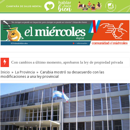
Con cambios a último momento, aprobaron la ley de propiedad privada
Adopción en Entre Ríos: el 35% de los 90 niños, niñas y adolescentes que 
Inicio
»
La Provincia
»
Carubia mostró su desacuerdo con las
modificaciones a una ley provincial