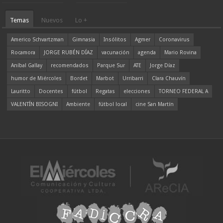
Temas
Nuevos
Lo +
Americo Schvartzman
Gimnasia
Insólitos
Agmer
Coronavirus
Rocamora
JORGE RUBÉN DÍAZ
vacunación
agenda
Mario Rovina
Aníbal Gallay
recomendados
Parque Sur
ATE
Jorge Díaz
humor de Miércoles
Bordet
Marbot
Urribarri
Clara Chauvín
Lauritto
Docentes
fútbol
Regatas
elecciones
TORNEO FEDERAL A
VALENTÍN BISOGNI
Ambiente
fútbol local
cine San Martín