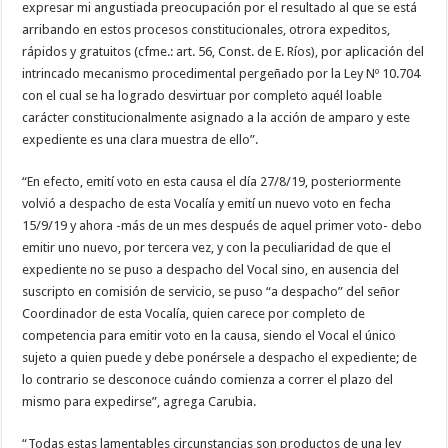
expresar mi angustiada preocupación por el resultado al que se está
arribando en estos procesos constitucionales, otrora expeditos,
rápidos y gratuitos (cfme.: art. 56, Const. de E. Ríos), por aplicación del
intrincado mecanismo procedimental pergeñado por la Ley Nº 10.704
con el cual se ha logrado desvirtuar por completo aquél loable
carácter constitucionalmente asignado a la acción de amparo y este
expediente es una clara muestra de ello”.
“En efecto, emití voto en esta causa el día 27/8/19, posteriormente
volvió a despacho de esta Vocalía y emití un nuevo voto en fecha
15/9/19 y ahora -más de un mes después de aquel primer voto- debo
emitir uno nuevo, por tercera vez, y con la peculiaridad de que el
expediente no se puso a despacho del Vocal sino, en ausencia del
suscripto en comisión de servicio, se puso “a despacho” del señor
Coordinador de esta Vocalía, quien carece por completo de
competencia para emitir voto en la causa, siendo el Vocal el único
sujeto a quien puede y debe ponérsele a despacho el expediente; de
lo contrario se desconoce cuándo comienza a correr el plazo del
mismo para expedirse”, agrega Carubia.
“Todas estas lamentables circunstancias son productos de una ley