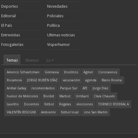
Deportes
Novedades
Editorial
Policiales
El País
Política
Entrevistas
Ultimas noticias
Fotogalerías
Visperhumor
Temas
Nuevos
Lo +
Americo Schvartzman
Gimnasia
Insólitos
Agmer
Coronavirus
Rocamora
JORGE RUBÉN DÍAZ
vacunación
agenda
Mario Rovina
Aníbal Gallay
recomendados
Parque Sur
ATE
Jorge Díaz
humor de Miércoles
Bordet
Marbot
Urribarri
Clara Chauvín
Lauritto
Docentes
fútbol
Regatas
elecciones
TORNEO FEDERAL A
VALENTÍN BISOGNI
Ambiente
fútbol local
cine San Martín