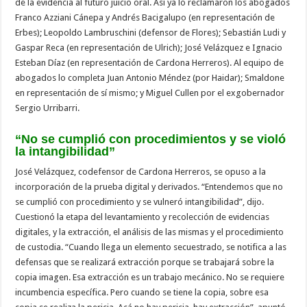
de la evidencia al futuro juicio oral. Así ya lo reclamaron los abogados
Franco Azziani Cánepa y Andrés Bacigalupo (en representación de
Erbes); Leopoldo Lambruschini (defensor de Flores); Sebastián Ludi y
Gaspar Reca (en representación de Ulrich); José Velázquez e Ignacio
Esteban Díaz (en representación de Cardona Herreros). Al equipo de
abogados lo completa Juan Antonio Méndez (por Haidar); Smaldone
en representación de sí mismo; y Miguel Cullen por el exgobernador
Sergio Urribarri.
“No se cumplió con procedimientos y se violó
la intangibilidad”
José Velázquez, codefensor de Cardona Herreros, se opuso a la
incorporación de la prueba digital y derivados. “Entendemos que no
se cumplió con procedimiento y se vulneró intangibilidad”, dijo.
Cuestionó la etapa del levantamiento y recolección de evidencias
digitales, y la extracción, el análisis de las mismas y el procedimiento
de custodia. “Cuando llega un elemento secuestrado, se notifica a las
defensas que se realizará extracción porque se trabajará sobre la
copia imagen. Esa extracción es un trabajo mecánico. No se requiere
incumbencia específica. Pero cuando se tiene la copia, sobre esa