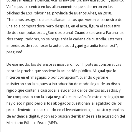
copia se realiza la pericia. Acá no hay pericia, hay extracción”, apuntó.
Velázquez se centró en los allanamientos que se hicieron en las
oficinas de Los Polvorines, provincia de Buenos Aires, en 2018.
“Tenemos testigos de esos allanamientos que vieron el secuestro de
una sola computadora pero después, en el acta, figura el secuestro
de dos computadoras. ¿Son dos o una? Cuando se traen a Paraná las
dos computadoras, no se resguarda la cadena de custodia. Estamos
impedidos de reconocer la autenticidad ¿qué garantía tenemos?”,
preguntó.
De ese modo, los defensores insistieron con hipótesis conspirativas
sobre la prueba que sostiene la acusación pública. Al igual que lo
hicieron en el “megajuicio por corrupción”, cuando dijeron e
insistieron con la supuesta introducción de modo ilegal de un disco
rígido que contenía casi toda la evidencia de los delitos acusados, y
fue comparado con la “caja negra” de un avión. En este otro legajo no
hay disco rígido pero sí los abogados cuestionan la legalidad de los
procedimientos desarrollado en el levantamiento, secuestro y análisis
de evidencia digital, y con eso buscan derribar de raíz la acusación del
Ministerio Público Fiscal (MPF).