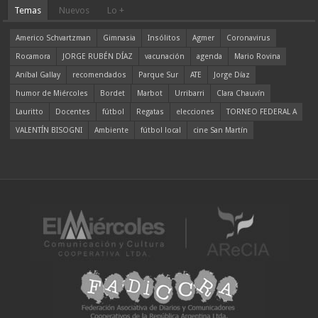
Temas
Nuevos
Lo +
Americo Schvartzman
Gimnasia
Insólitos
Agmer
Coronavirus
Rocamora
JORGE RUBÉN DÍAZ
vacunación
agenda
Mario Rovina
Aníbal Gallay
recomendados
Parque Sur
ATE
Jorge Díaz
humor de Miércoles
Bordet
Marbot
Urribarri
Clara Chauvín
Lauritto
Docentes
fútbol
Regatas
elecciones
TORNEO FEDERAL A
VALENTÍN BISOGNI
Ambiente
fútbol local
cine San Martín