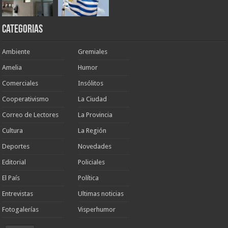
Categorias
Ambiente
Gremiales
Amelia
Humor
Comerciales
Insólitos
Cooperativismo
La Ciudad
Correo de Lectores
La Provincia
Cultura
La Región
Deportes
Novedades
Editorial
Policiales
El País
Política
Entrevistas
Ultimas noticias
Fotogalerías
Visperhumor