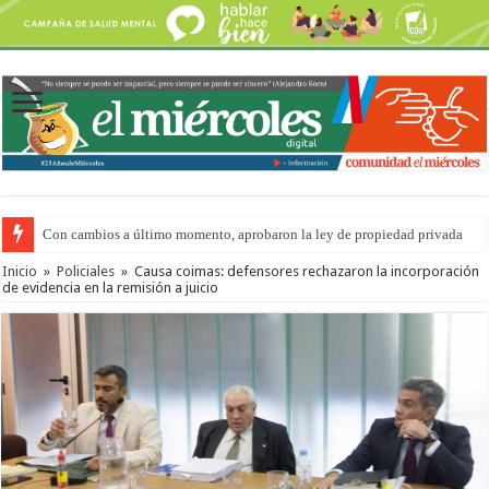
Con cambios a último momento, aprobaron la ley de propiedad privada
Del viernes 7 al domingo 9 de agosto: la agenda ¿A dónde ir? para este find
Inicio
»
Policiales
»
Causa coimas: defensores rechazaron la incorporación
de evidencia en la remisión a juicio