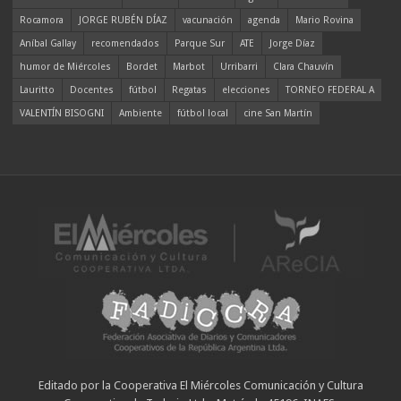
Rocamora
JORGE RUBÉN DÍAZ
vacunación
agenda
Mario Rovina
Aníbal Gallay
recomendados
Parque Sur
ATE
Jorge Díaz
humor de Miércoles
Bordet
Marbot
Urribarri
Clara Chauvín
Lauritto
Docentes
fútbol
Regatas
elecciones
TORNEO FEDERAL A
VALENTÍN BISOGNI
Ambiente
fútbol local
cine San Martín
Editado por la Cooperativa El Miércoles Comunicación y Cultura