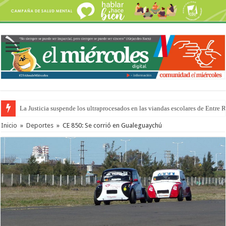
La Justicia suspende los ultraprocesados en las viandas escolares de Entre 
Inicio
»
Deportes
»
CE 850: Se corrió en Gualeguaychú