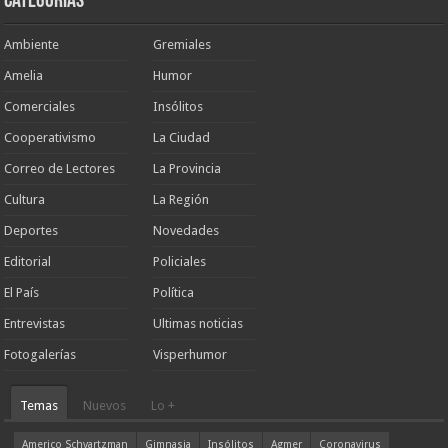
Categorias
Ambiente
Gremiales
Amelia
Humor
Comerciales
Insólitos
Cooperativismo
La Ciudad
Correo de Lectores
La Provincia
Cultura
La Región
Deportes
Novedades
Editorial
Policiales
El País
Política
Entrevistas
Ultimas noticias
Fotogalerías
Visperhumor
Temas
Nuevos
Lo +
Americo Schvartzman
Gimnasia
Insólitos
Agmer
Coronavirus