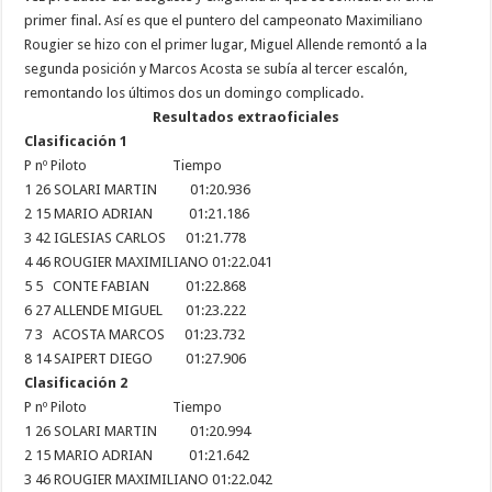
primer final. Así es que el puntero del campeonato Maximiliano
Rougier se hizo con el primer lugar, Miguel Allende remontó a la
segunda posición y Marcos Acosta se subía al tercer escalón,
remontando los últimos dos un domingo complicado.
Resultados extraoficiales
Clasificación 1
P nº Piloto Tiempo
1 26 SOLARI MARTIN 01:20.936
2 15 MARIO ADRIAN 01:21.186
3 42 IGLESIAS CARLOS 01:21.778
4 46 ROUGIER MAXIMILIANO 01:22.041
5 5 CONTE FABIAN 01:22.868
6 27 ALLENDE MIGUEL 01:23.222
7 3 ACOSTA MARCOS 01:23.732
8 14 SAIPERT DIEGO 01:27.906
Clasificación 2
P nº Piloto Tiempo
1 26 SOLARI MARTIN 01:20.994
2 15 MARIO ADRIAN 01:21.642
3 46 ROUGIER MAXIMILIANO 01:22.042