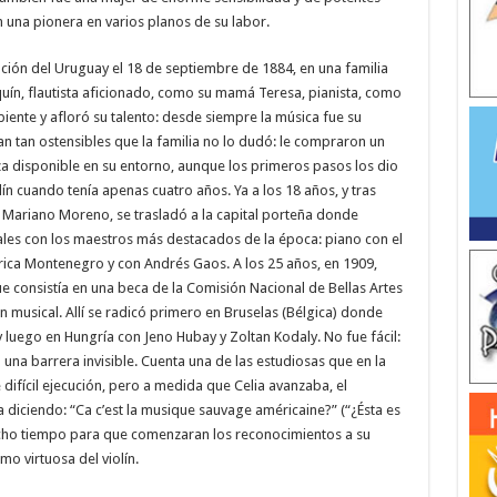
n una pionera en varios planos de su labor.
ión del Uruguay el 18 de septiembre de 1884, en una familia
uín, flautista aficionado, como su mamá Teresa, pianista, como
nte y afloró su talento: desde siempre la música fue su
ran tan ostensibles que la familia no lo dudó: le compraron un
za disponible en su entorno, aunque los primeros pasos los dio
n cuando tenía apenas cuatro años. Ya a los 18 años, y tras
Mariano Moreno, se trasladó a la capital porteña donde
les con los maestros más destacados de la época: piano con el
rica Montenegro y con Andrés Gaos. A los 25 años, en 1909,
e consistía en una beca de la Comisión Nacional de Bellas Artes
n musical. Allí se radicó primero en Bruselas (Bélgica) donde
uego en Hungría con Jeno Hubay y Zoltan Kodaly. No fue fácil:
 una barrera invisible. Cuenta una de las estudiosas que en la
 difícil ejecución, pero a medida que Celia avanzaba, el
a diciendo: “Ca c’est la musique sauvage américaine?” (“¿Ésta es
ucho tiempo para que comenzaran los reconocimientos a su
o virtuosa del violín.