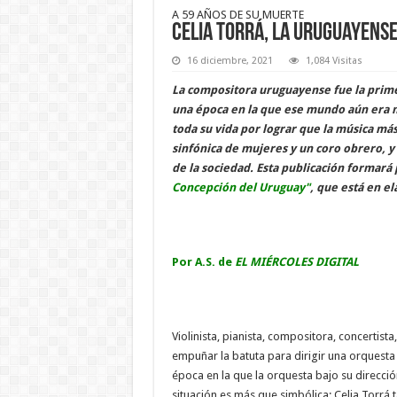
A 59 AÑOS DE SU MUERTE
Celia Torrá, la uruguayense
16 diciembre, 2021
1,084 Visitas
La compositora uruguayense fue la primer
una época en la que ese mundo aún era m
toda su vida por lograr que la música más
sinfónica de mujeres y un coro obrero, y 
de la sociedad. Esta publicación formará
Concepción del Uruguay"
, que está en e
Por A.S. de
EL MIÉRCOLES DIGITAL
Violinista, pianista, compositora, concertist
empuñar la batuta para dirigir una orquesta
época en la que la orquesta bajo su direcció
situación es más que simbólica: Celia Torrá