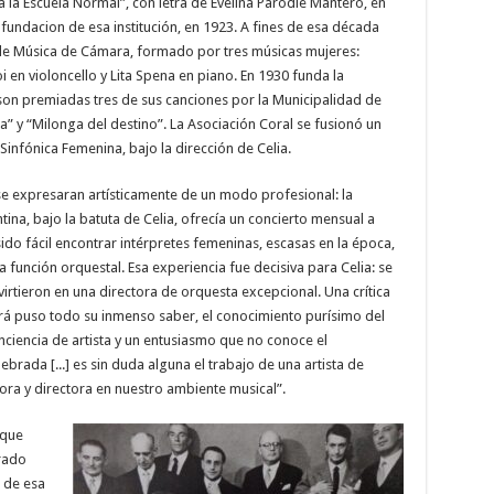
a Escuela Normal”, con letra de Evelina Parodié Mantero, en
fundacion de esa institución, en 1923. A fines de esa década
o de Música de Cámara, formado por tres músicas mujeres:
i en violoncello y Lita Spena en piano. En 1930 funda la
son premiadas tres de sus canciones por la Municipalidad de
ta” y “Milonga del destino”. La Asociación Coral se fusionó un
infónica Femenina, bajo la dirección de Celia.
se expresaran artísticamente de un modo profesional: la
ina, bajo la batuta de Celia, ofrecía un concierto mensual a
ido fácil encontrar intérpretes femeninas, escasas en la época,
 función orquestal. Esa experiencia fue decisiva para Celia: se
irtieron en una directora de orquesta excepcional. Una crítica
rá puso todo su inmenso saber, el conocimiento purísimo del
nciencia de artista y un entusiasmo que no conoce el
ebrada [...] es sin duda alguna el trabajo de una artista de
ra y directora en nuestro ambiente musical”.
 que
rado
 de esa