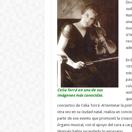
Dic
sud
Hun
una
mom
sí 
rec
ade
En 
191
est
pas
col
Celia Torrá en una de sus
vio
imágenes más conocidas.
qui
conciertos de Celia Torrá. Al terminar la pri
otra vez en su ciudad natal, realiza un conci
partir de ese evento que promovió la creac
órgano musical, con el apoyo del cura a car
después había recaudado lo necesario.