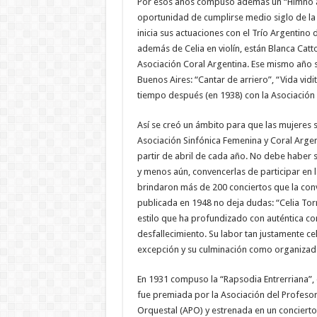
Por esos años compuso además un “Himno a l
oportunidad de cumplirse medio siglo de la 
inicia sus actuaciones con el Trío Argentin
además de Celia en violín, están Blanca Catto
Asociación Coral Argentina. Ese mismo año 
Buenos Aires: “Cantar de arriero”, “Vida vidi
tiempo después (en 1938) con la Asociación S
Así se creó un ámbito para que las mujeres 
Asociación Sinfónica Femenina y Coral Argent
partir de abril de cada año. No debe haber s
y menos aún, convencerlas de participar en la
brindaron más de 200 conciertos que la conv
publicada en 1948 no deja dudas: “Celia Tor
estilo que ha profundizado con auténtica co
desfallecimiento. Su labor tan justamente cel
excepción y su culminación como organizado
En 1931 compuso la “Rapsodia Entrerriana”,
fue premiada por la Asociación del Profeso
Orquestal (APO) y estrenada en un concierto