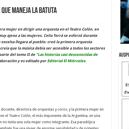
 que maneja la batuta
a mujer en dirigir una orquesta en el Teatro Colón, en
uy ajeno a las mujeres. Celia Torrá se esforzó durante
 excelsa llegara al pueblo: creó la primera orquesta
creía que la música debía ser accesible a todos los sectores
 parte del tomo II de
"Las historias casi desconocidas de
Ausp
laboración y es editado por
Editorial El Miércoles.
a, docente, directora de orquestas y coros, y la primera mujer en
 en el Teatro Colón, el más imponente de la Argentina, en una
n no tenía una sola mujer como integrante. Esa paradójica
 también fue una mujer de enorme sensibilidad y de potentes