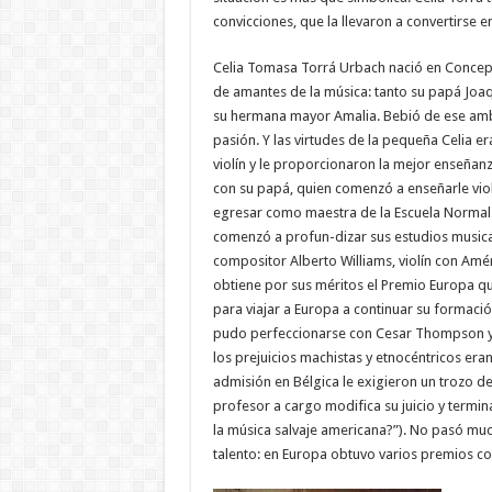
convicciones, que la llevaron a convertirse e
Celia Tomasa Torrá Urbach nació en Concepc
de amantes de la música: tanto su papá Joaq
su hermana mayor Amalia. Bebió de ese ambie
pasión. Y las virtudes de la pequeña Celia e
violín y le proporcionaron la mejor enseñan
con su papá, quien comenzó a enseñarle violí
egresar como maestra de la Escuela Normal 
comenzó a profun-dizar sus estudios musica
compositor Alberto Williams, violín con Amé
obtiene por sus méritos el Premio Europa qu
para viajar a Europa a continuar su formació
pudo perfeccionarse con Cesar Thompson y l
los prejuicios machistas y etnocéntricos eran
admisión en Bélgica le exigieron un trozo de
profesor a cargo modifica su juicio y termin
la música salvaje americana?”). No pasó m
talento: en Europa obtuvo varios premios com