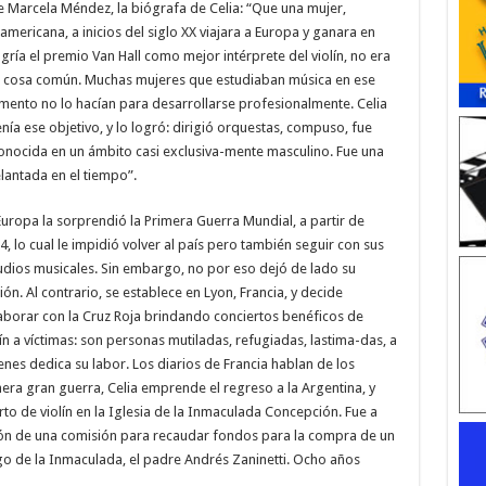
e Marcela Méndez, la biógrafa de Celia: “Que una mujer,
americana, a inicios del siglo XX viajara a Europa y ganara en
gría el premio Van Hall como mejor intérprete del violín, no era
 cosa común. Muchas mujeres que estudiaban música en ese
ento no lo hacían para desarrollarse profesionalmente. Celia
tenía ese objetivo, y lo logró: dirigió orquestas, compuso, fue
onocida en un ámbito casi exclusiva-mente masculino. Fue una
lantada en el tiempo”.
Europa la sorprendió la Primera Guerra Mundial, a partir de
4, lo cual le impidió volver al país pero también seguir con sus
udios musicales. Sin embargo, no por eso dejó de lado su
ión. Al contrario, se establece en Lyon, Francia, y decide
aborar con la Cruz Roja brindando conciertos benéficos de
lín a víctimas: son personas mutiladas, refugiadas, lastima-das, a
enes dedica su labor. Los diarios de Francia hablan de los
mera gran guerra​, Celia emprende el regreso a la Argentina, y
erto de violín en la Iglesia de la Inmaculada Concepción. Fue a
ión de una comisión para recaudar fondos para la compra de un
go de la Inmaculada, el padre Andrés Zaninetti.​ Ocho años