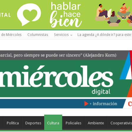
 de Miércoles
Columnistas
Servicios
La agenda ¿A dónde ir? para este 
a
Política
Deportes
Cultura
Policiales
Ambiente
Cooperativi