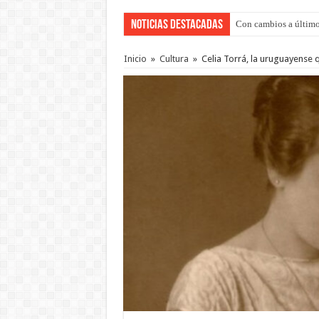
Noticias Destacadas
Con cambios a último
Adopción en Entre Río
Inicio
»
Cultura
»
Celia Torrá, la uruguayense 