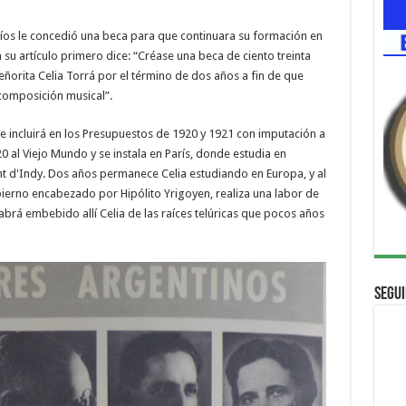
Ríos le concedió una beca para que continuara su formación en
 su artículo primero dice: “Créase una beca de ciento treinta
ñorita Celia Torrá por el término de dos años a fin de que
composición musical”.
o se incluirá en los Presupuestos de 1920 y 1921 con imputación a
20 al Viejo Mundo y se instala en París, donde estudia en
nt d'Indy. Dos años permanece Celia estudiando en Europa, y al
bierno encabezado por Hipólito Yrigoyen, realiza una labor de
habrá embebido allí Celia de las raíces telúricas que pocos años
Segui