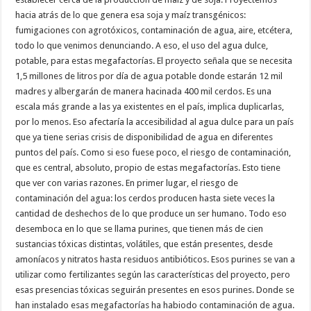
hacia atrás de lo que genera esa soja y maíz transgénicos:
fumigaciones con agrotóxicos, contaminación de agua, aire, etcétera,
todo lo que venimos denunciando. A eso, el uso del agua dulce,
potable, para estas megafactorías. El proyecto señala que se necesita
1,5 millones de litros por día de agua potable donde estarán 12 mil
madres y albergarán de manera hacinada 400 mil cerdos. Es una
escala más grande a las ya existentes en el país, implica duplicarlas,
por lo menos. Eso afectaría la accesibilidad al agua dulce para un país
que ya tiene serias crisis de disponibilidad de agua en diferentes
puntos del país. Como si eso fuese poco, el riesgo de contaminación,
que es central, absoluto, propio de estas megafactorías. Esto tiene
que ver con varias razones. En primer lugar, el riesgo de
contaminación del agua: los cerdos producen hasta siete veces la
cantidad de deshechos de lo que produce un ser humano. Todo eso
desemboca en lo que se llama purines, que tienen más de cien
sustancias tóxicas distintas, volátiles, que están presentes, desde
amoníacos y nitratos hasta residuos antibióticos. Esos purines se van a
utilizar como fertilizantes según las características del proyecto, pero
esas presencias tóxicas seguirán presentes en esos purines. Donde se
han instalado esas megafactorías ha habiodo contaminación de agua.