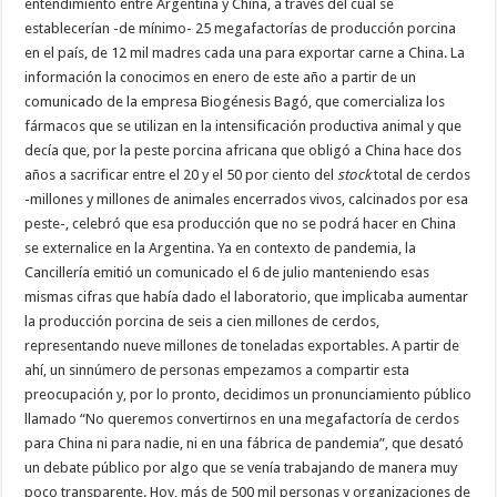
entendimiento entre Argentina y China, a través del cual se
establecerían -de mínimo- 25 megafactorías de producción porcina
en el país, de 12 mil madres cada una para exportar carne a China. La
información la conocimos en enero de este año a partir de un
comunicado de la empresa Biogénesis Bagó, que comercializa los
fármacos que se utilizan en la intensificación productiva animal y que
decía que, por la peste porcina africana que obligó a China hace dos
años a sacrificar entre el 20 y el 50 por ciento del
stock
total de cerdos
-millones y millones de animales encerrados vivos, calcinados por esa
peste-, celebró que esa producción que no se podrá hacer en China
se externalice en la Argentina. Ya en contexto de pandemia, la
Cancillería emitió un comunicado el 6 de julio manteniendo esas
mismas cifras que había dado el laboratorio, que implicaba aumentar
la producción porcina de seis a cien millones de cerdos,
representando nueve millones de toneladas exportables. A partir de
ahí, un sinnúmero de personas empezamos a compartir esta
preocupación y, por lo pronto, decidimos un pronunciamiento público
llamado “No queremos convertirnos en una megafactoría de cerdos
para China ni para nadie, ni en una fábrica de pandemia”, que desató
un debate público por algo que se venía trabajando de manera muy
poco transparente. Hoy, más de 500 mil personas y organizaciones de