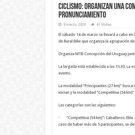
Ciclismo: organizan una com
Pronunciamiento
9 marzo, 2020
61 Visitas
El sábado 14 de marzo se llevará a cabo en l
de Rural Bike que organiza la agrupación d
Organiza MTB Concepción del Uruguay junto 
La largada está establecida a las 15.30. La 
evento.
La modalidad “Principiantes (27 km)” busca in
inician y la modalidad “Competitiva (54 km)
Las categorías son las siguientes:
· “Competitiva (54 km)”: Caballeros: Elite –
caso de haber más de 5 participantes, se d