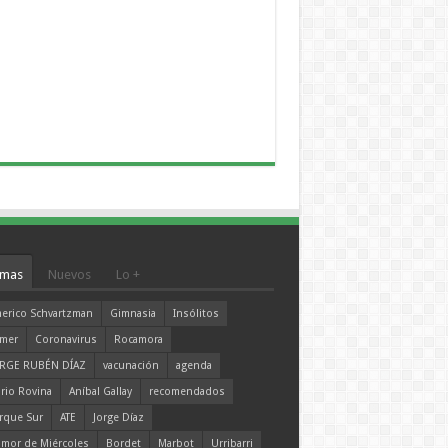
mas
Nuevos
Lo +
erico Schvartzman
Gimnasia
Insólitos
mer
Coronavirus
Rocamora
RGE RUBÉN DÍAZ
vacunación
agenda
rio Rovina
Aníbal Gallay
recomendados
rque Sur
ATE
Jorge Díaz
mor de Miércoles
Bordet
Marbot
Urribarri