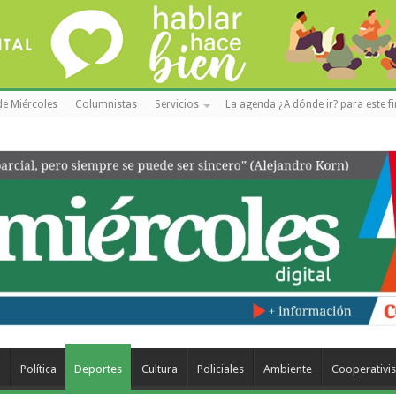
de Miércoles
Columnistas
Servicios
La agenda ¿A dónde ir? para este f
a
Política
Deportes
Cultura
Policiales
Ambiente
Cooperativi