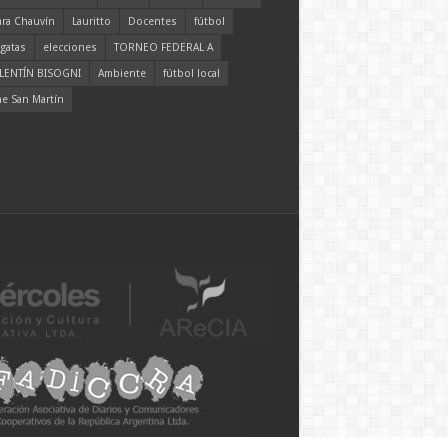
ara Chauvín
Lauritto
Docentes
fútbol
gatas
elecciones
TORNEO FEDERAL A
LENTÍN BISOGNI
Ambiente
fútbol local
ne San Martín