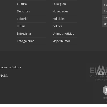
Cultura
La Región
Cl
Deportes
Novedades
Re
VA
Editorial
Policiales
ci
El País
Política
Entrevistas
Ultimas noticias
Fotogalerías
Visperhumor
cación y Cultura
INAES.