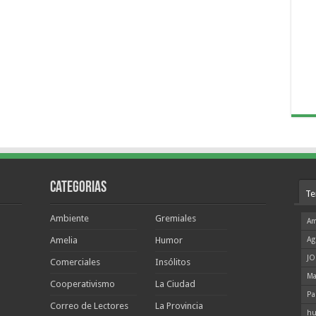
Categorias
Te
Ambiente
Gremiales
Am
Amelia
Humor
Ag
JO
Comerciales
Insólitos
Ma
Cooperativismo
La Ciudad
Pa
Correo de Lectores
La Provincia
hu