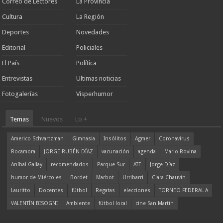
Correo de Lectores
La Provincia
Cultura
La Región
Deportes
Novedades
Editorial
Policiales
El País
Política
Entrevistas
Ultimas noticias
Fotogalerías
Visperhumor
Temas
Nuevos
Lo +
Americo Schvartzman
Gimnasia
Insólitos
Agmer
Coronavirus
Rocamora
JORGE RUBÉN DÍAZ
vacunación
agenda
Mario Rovina
Aníbal Gallay
recomendados
Parque Sur
ATE
Jorge Díaz
humor de Miércoles
Bordet
Marbot
Urribarri
Clara Chauvín
Lauritto
Docentes
fútbol
Regatas
elecciones
TORNEO FEDERAL A
VALENTÍN BISOGNI
Ambiente
fútbol local
cine San Martín